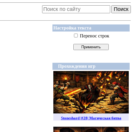
Поиск
Настройка текста
Перенос строк
Прохождения игр
Stoneshard |#28| Магическая битва