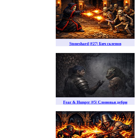
Stoneshard |#27| Бич склепов
Fear & Hunger |#5| Слоновьи дебри