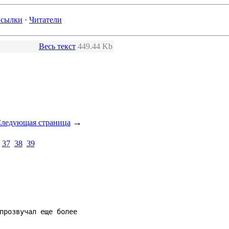
сылки
·
Читатели
Весь текст
449.44 Kb
→
ледующая страница
37
38
39