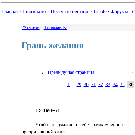
Главная
·
Поиск книг
·
Поступления книг
·
Top 40
·
Форумы
·
С
Фэнтези
-
Тильман К.
Грань желания
←
Предыдущая страница
С
1
...
29
30
31
32
33
34
35
36