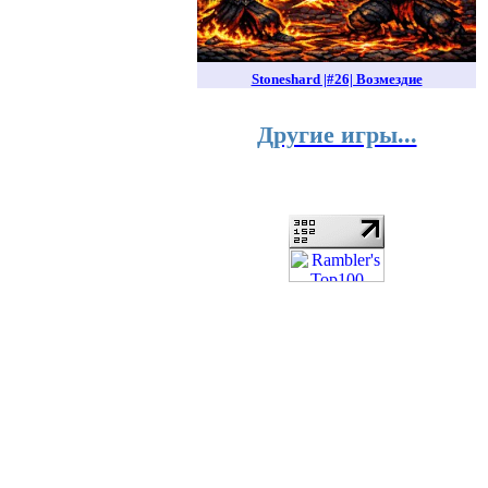
Stoneshard |#26| Возмездие
Другие игры...