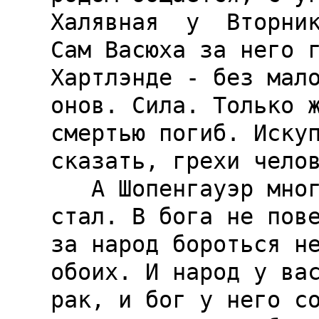
Халявная  у  Вторник
Сам Васюха за него г
Хартлэнде - без мало
онов. Сила. Только ж
смертью погиб. Искуп
сказать, грехи челов
   А Шопенгауэр многое переосмыслил, еще злее 
стал. В бога не пове
за народ бороться не
обоих. И народ у вас
рак, и бог у него со