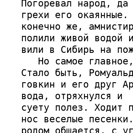
Погоревал народ, да 
грехи его окаянные. 
конечно же, амнистир
полили живой водой и
вили в Сибирь на пож
   Но самое главное, конечно, идейные стержень. 
Стало быть, Ромуальд
говкин и его друг Ар
вода, отряхнулся и  
суету полез. Ходит п
нос веселые песенки.
родом общается, с уг