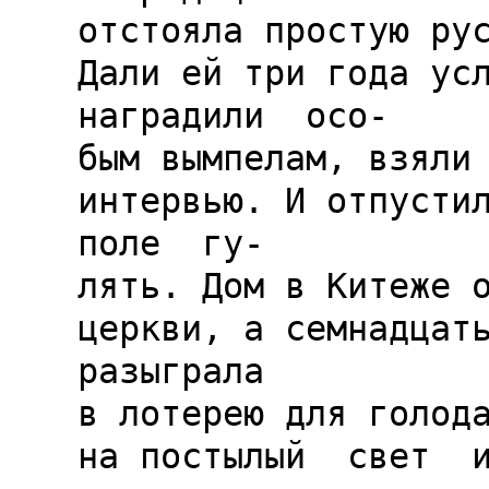
отстояла простую рус
Дали ей три года усл
наградили  осо-

бым вымпелам, взяли 
интервью. И отпустили
поле  гу-

лять. Дом в Китеже о
церкви, а семнадцать 
разыграла

в лотерею для голода
на постылый  свет  и 