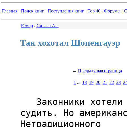
Главная
·
Поиск книг
·
Поступления книг
·
Top 40
·
Форумы
·
С
Юмор
-
Силаев Ал.
Так хохотал Шопенгауэр
←
Предыдущая страница
1
...
18
19
20
21
22
23
2
   Законники хотели беднягу 
судить. Но американс
Нетрадиционного
