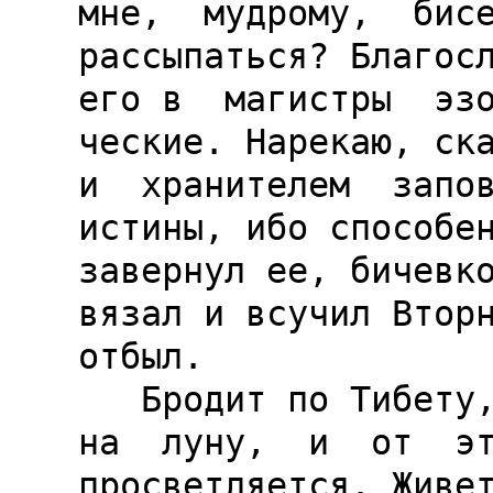
мне,  мудрому,  бисе
рассыпаться? Благосл
его в  магистры  эзо
ческие. Нарекаю, ска
и  хранителем  запов
истины, ибо способен
завернул ее, бичевко
вязал и всучил Вторн
отбыл.

   Бродит по Тибету, ищет учителей. Ночами воет  
на  луну,  и  от  эт
просветляется. Живет