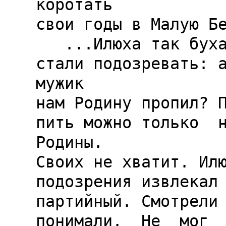
коротать

свои годы в Малую Бе
   ...Илюха так бухал, что многие 
стали подозревать: а 
мужик

нам Родину пропил? П
пить можно только  на
Родины.

Своих не хватит. Илю
подозрения извлекал 
партийный. Смотрели 
понимали.  Не  мог  