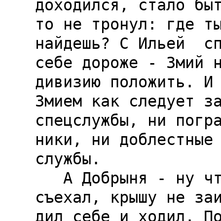
доходился, стало быт
то не тронул: где ты
найдешь? С Ильей  сп
себе дороже - Змий н
дивизию положить. И 
Змием как следует за
спецслужбы, ни погра
ники, ни доблестные 
службы.

   А Добрыня - ну что Добрыня? За бугор не 
съехал, крышу не заи
дил себе и ходил. По