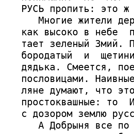
РУСЬ пропить: это ж 
   Многие жители деревень Нечерноземья видели, 
как высоко в небе  п
тает зеленый Змий. П
бородатый  и  щетини
дядька. Смеется, пое
пословицами. Наивные
ляне думают, что это
простоквашные: то  И
с дозором землю русс
   А Добрыня все по бабам ходил. Ну и 