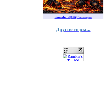
Stoneshard |#26| Возмездие
Другие игры...