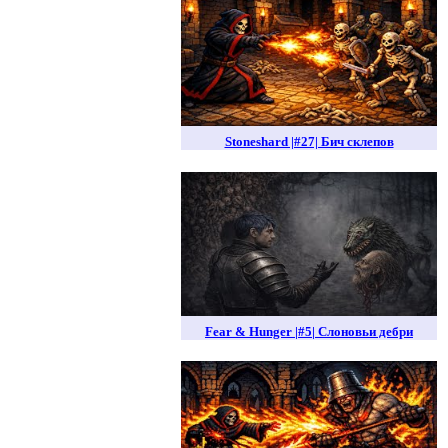
Stoneshard |#27| Бич склепов
Fear & Hunger |#5| Слоновьи дебри