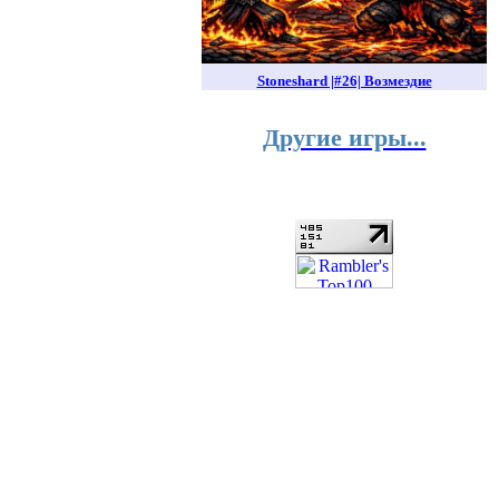
Stoneshard |#26| Возмездие
Другие игры...