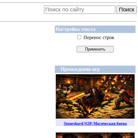
Поиск
Настройка текста
Перенос строк
Прохождения игр
Stoneshard |#28| Магическая битва