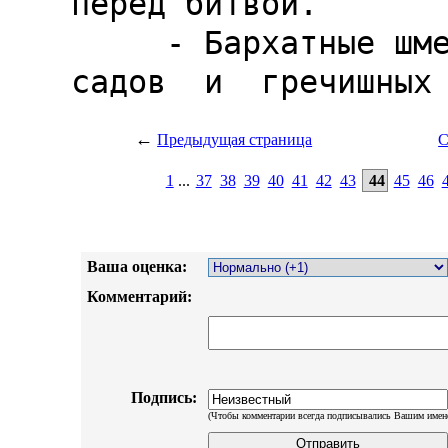
←
Предыдущая страница
С
1
...
37
38
39
40
41
42
43
44
45
46
Ваша оценка:
Комментарий:
Подпись:
(Чтобы комментарии всегда подписывались Вашим имен