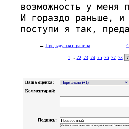
←
Предыдущая страница
С
1
...
72
73
74
75
76
77
78
7
Ваша оценка:
Комментарий:
Подпись:
(Чтобы комментарии всегда подписывались Вашим имен