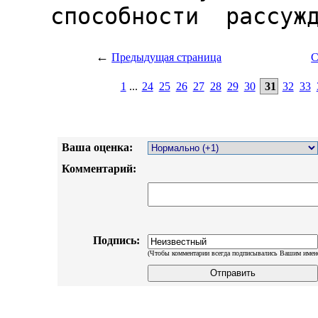
←
Предыдущая страница
С
1
...
24
25
26
27
28
29
30
31
32
33
Ваша оценка:
Комментарий:
Подпись:
(Чтобы комментарии всегда подписывались Вашим имен