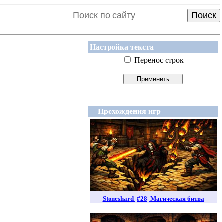
Поиск
Настройка текста
Перенос строк
Прохождения игр
Stoneshard |#28| Магическая битва