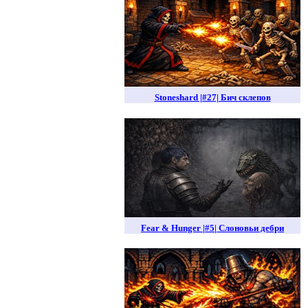
Stoneshard |#27| Бич склепов
Fear & Hunger |#5| Слоновьи дебри