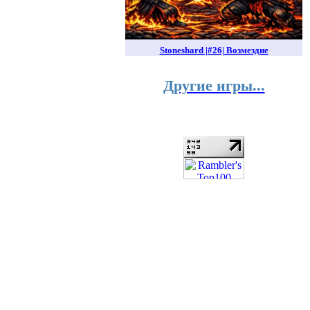
Stoneshard |#26| Возмездие
Другие игры...