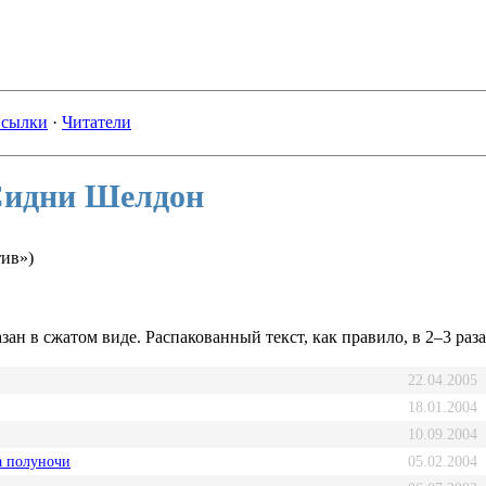
сылки
·
Читатели
Сидни Шелдон
тив»)
зан в сжатом виде. Распакованный текст, как правило, в 2–3 раз
22.04.2005
18.01.2004
10.09.2004
а полуночи
05.02.2004