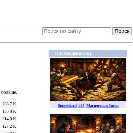
Поиск
Прохождения игр
а больше.
266.7 K
Stoneshard |#28| Магическая битва
120.8 K
214.0 K
127.2 K