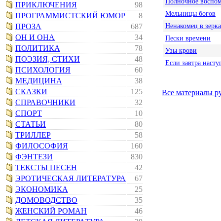
Полночное воспо
ПРИКЛЮЧЕНИЯ
98
Мельницы богов
ПРОГРАММИСТСКИЙ ЮМОР
8
Ненакомец в зерка
ПРОЗА
687
ОН И ОНА
34
Пески времени
ПОЛИТИКА
78
Узы крови
ПОЭЗИЯ, СТИХИ
48
Если завтра насту
ПСИХОЛОГИЯ
60
МЕДИЦИНА
38
СКАЗКИ
125
Все материалы р
СПРАВОЧНИКИ
32
СПОРТ
10
СТАТЬИ
80
ТРИЛЛЕР
58
ФИЛОСОФИЯ
160
ФЭНТЕЗИ
830
ТЕКСТЫ ПЕСЕН
42
ЭРОТИЧЕСКАЯ ЛИТЕРАТУРА
67
ЭКОНОМИКА
25
ДОМОВОДСТВО
35
ЖЕНСКИЙ РОМАН
46