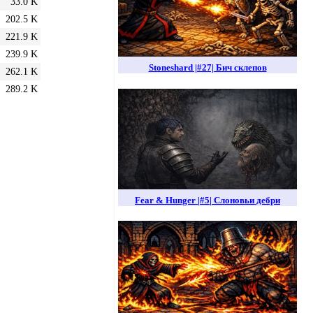
33.0 K
202.5 K
221.9 K
239.9 K
Stoneshard |#27| Бич склепов
262.1 K
289.2 K
Fear & Hunger |#5| Слоновьи дебри