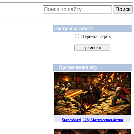
Поиск
Настройка текста
Перенос строк
Прохождения игр
Stoneshard |#28| Магическая битва