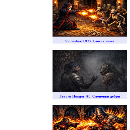
Stoneshard |#27| Бич склепов
Fear & Hunger |#5| Слоновьи дебри