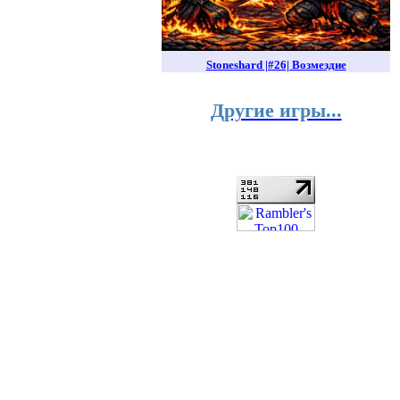
Stoneshard |#26| Возмездие
Другие игры...