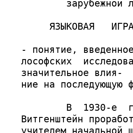
        зарубежной лингвистике.- Вып. 18, 1987.

     ЯЗЫКОВАЯ   ИГРА

- понятие, введенное
лософских  исследова
значительное влия-

ние на последующую ф
        В  1930-е  гг., после того как  
Витгенштейн проработ
учителем начальной ш