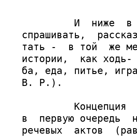
         И  ниже  в  Э 25:  "Приказывать,  
спрашивать,  рассказ
тать -  в той  же ме
истории,  как ходь-

ба, еда, питье, игра
В. Р.).

         Концепция  языка как  Я. и.  повлияла 
в  первую очередь  н
речевых  актов  (рав