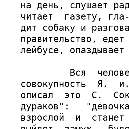
на день, слушает рад
читает  газету, гла-
дит собаку и разгова
правительство, едет 
лейбусе, опаздывает 
         Вся  человеческая жизнь  -  
совокупность  Я.  и.
описал  это  С.  Сок
дураков":   "девочка
взрослой  и  станет 
выйдет  замуж,  буде