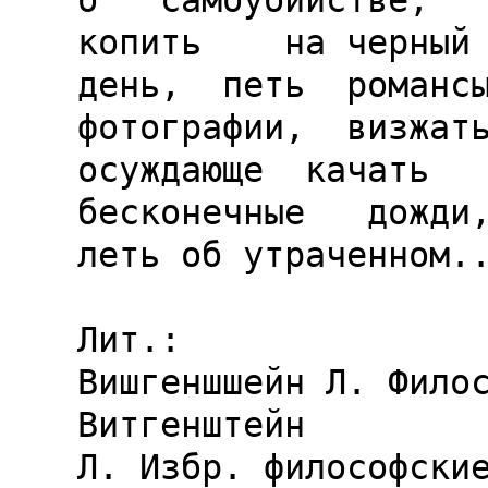
о   самоубийстве,   р
копить    на черный

день,  петь  романсы
фотографии,  визжать
осуждающе  качать   
бесконечные   дожди,
леть об утраченном..
Лит.:

Вишгеншшейн Л. Филос
Витгенштейн

Л. Избр. философские