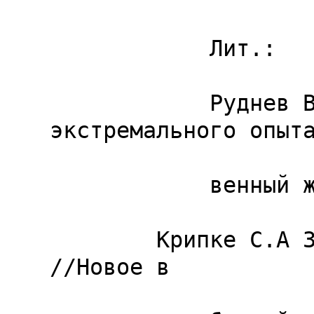
            Лит.:

            Руднев В. Исследование 
экстремального опыта
            венный журнал, 1996. - Э 9.

        Крипке С.А Загадка контекстов мнения: 
//Новое в
