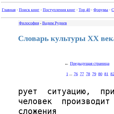
Главная
·
Поиск книг
·
Поступления книг
·
Top 40
·
Форумы
·
С
Философия
-
Вадим Руднев
Словарь культуры XX век
←
Предыдущая страница
1
...
76
77
78
79
80
81
8
рует  ситуацию,  при
человек  производит 
сложения
