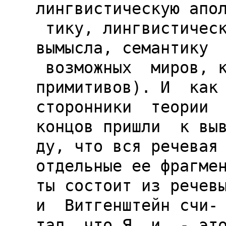
лингвистическую апол
 тику, лингвистическую терапию, философию 
вымысла, семантику

 возможных  миров, концепцию семантических 
примитивов). И  как

сторонники  теории  
концов пришли  к выв
ду, что вся речевая 
отдельные ее фрагмен
ты состоит из речевы
и  Витгенштейн счи-

тал, что Я. и. - это