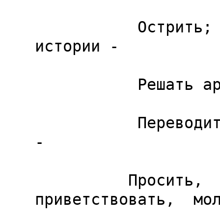
           Острить; рассказывать забавные 
истории -

           Решать арифметические задачи -

           Переводить с одного языка на другой 
-

          Просить,  благодарить, проклинать,   
приветствовать,  мол