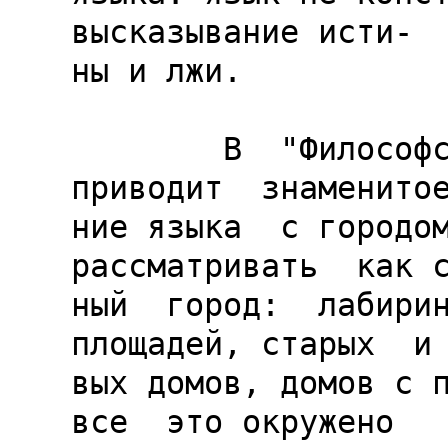
высказывание исти-

ны и лжи.

        В  "Философских  исследованиях" он  
приводит  знаменитое
ние языка  с городом
рассматривать  как с
ный  город:  лабирин
площадей, старых  и 
вых домов, домов с п
все  это окружено
