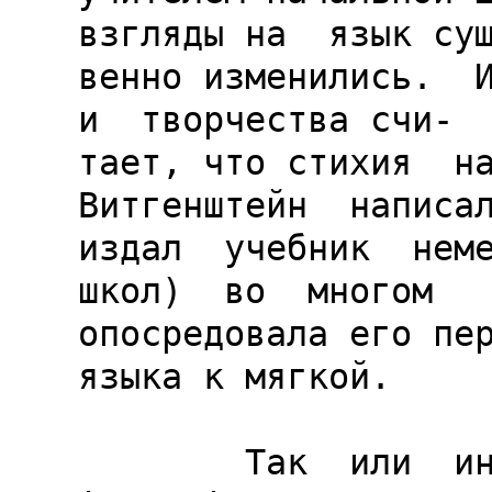
взгляды на  язык сущ
венно изменились.  И
и  творчества счи-

тает, что стихия  на
Витгенштейн  написал
издал  учебник  неме
школ)  во  многом

опосредовала его пер
языка к мягкой.

        Так  или  иначе,  но если  в "Логико-