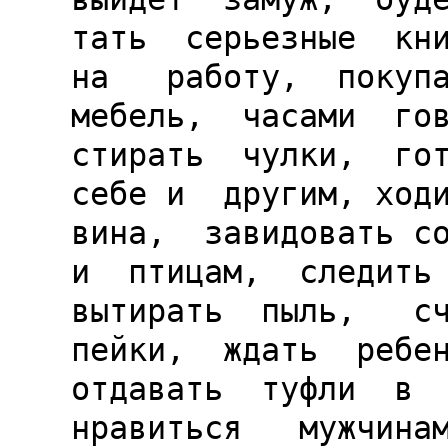
тать  серьезные  кни
на   работу,  покупа
мебель,  часами  гов
стирать  чулки,  гот
себе и  другим, ходи
вина,  завидовать со
и  птицам,  следить 
вытирать  пыль,   сч
пейки,  ждать  ребен
отдавать  туфли  в  
нравиться   мужчинам,