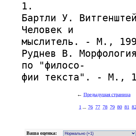
1.

Бартли У. Витгенштей
Человек и

мыслитель. - М., 199
Руднев В. Морфология
по "филосо-

←
Предыдущая страница
1
...
76
77
78
79
80
81
8
Ваша оценка: