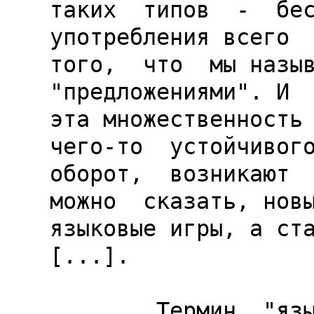
таких  типов  -  бес
употребления всего

того,  что  мы назыв
"предложениями". И

эта множественность 
чего-то  устойчивого
оборот,  возникают  
можно  сказать, новы
языковые игры, а ста
[...].

        Термин  "языковая  игра" призван  