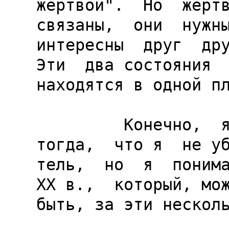
жертвой".  Но  жертв
связаны,  они  нужны
интересны  друг  дру
Эти  два состояния

находятся в одной пл
         Конечно,  я  понимаю и  понимал  
тогда,  что я  не уб
тель,  но  я  понима
ХХ в.,  который, мож
быть, за эти несколь