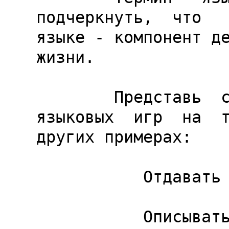
подчеркнуть,  что   
языке - компонент де
жизни.

        Представь  себе  все многообразие  
языковых  игр  на  т
других примерах:

           Отдавать приказы или выполнять их -

           Описывать внешний вид предмета или 