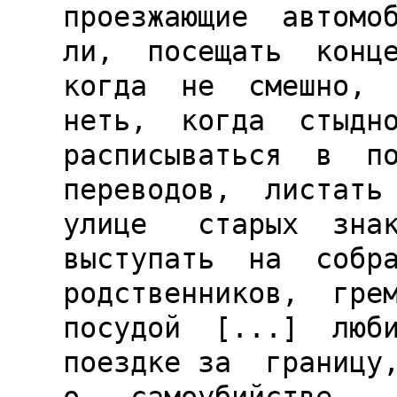
проезжающие  автомоб
ли,  посещать  конце
когда  не  смешно,  
неть,  когда  стыдно
расписываться  в  по
переводов,  листать 
улице   старых  знак
выступать  на  собра
родственников,  грем
посудой  [...]  люби
поездке за  границу,