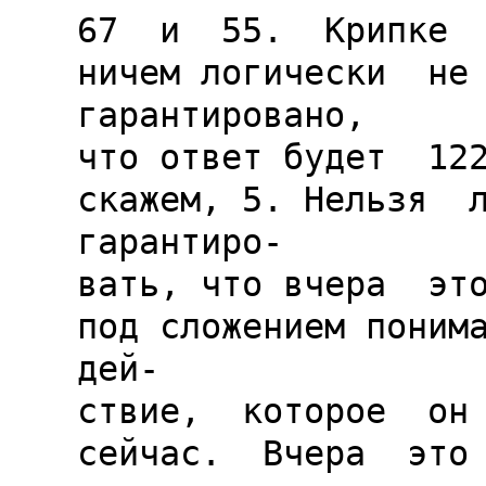
67  и  55.  Крипке  г
ничем логически  не 
гарантировано,

что ответ будет  122
скажем, 5. Нельзя  л
гарантиро-

вать, что вчера  этот
под сложением понима
дей-

ствие,  которое  он 
сейчас.  Вчера  это 