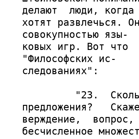
делают  люди, когда

хотят развлечься. Он
совокупностью язы-

ковых игр. Вот что  
"Философских ис-

следованиях":

         "23.  Сколько  же существует   типов  
предложения?   Скаже
верждение,  вопрос, 
бесчисленное множест