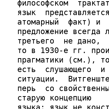
философском  трактат
язык  представляется
атомарный  факт) и

предложение всегда л
третьего  не дано,

то в 1930-е гг. прои
прагматики (см.), то
есть  слушающего  и 
ситуации.  Витгенште
перь  со свойственны
старую концепцию

языка: язык не конст