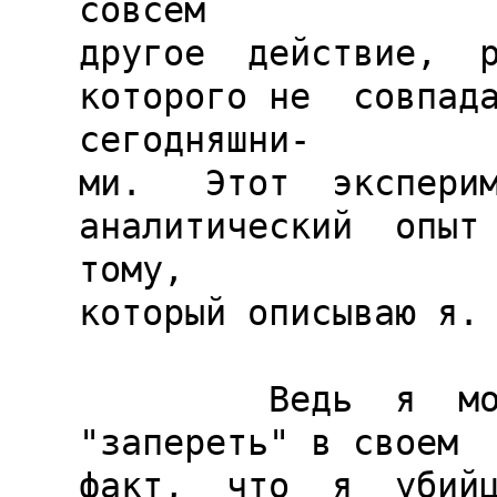
совсем

другое  действие,  ре
которого не  совпада
сегодняшни-

ми.   Этот  эксперим
аналитический  опыт  
тому,

который описываю я.

         Ведь  я  мог просто  забыть,  
"запереть" в своем  
факт,  что  я  убийц