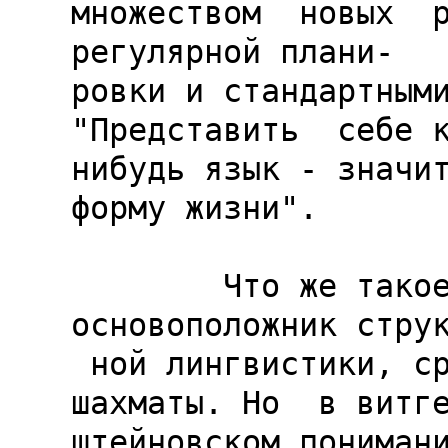
множеством  новых  р
регулярной плани-

ровки и стандартными
"Представить  себе к
нибудь язык - значит
форму жизни".

        Что же такое  Я. и.?  Уже Ф. де Соссюр,  
основоположник струк
 ной лингвистики, сравнивал язык с игрой в  
шахматы. Но  в витге
штейновском понимани