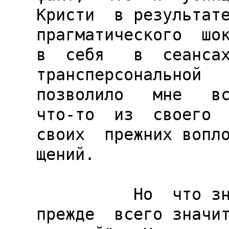
Кристи  в результате
прагматического  шока
в  себя   в  сеансах
трансперсональной   
позволило   мне   вс
что-то  из  своего  
своих  прежних вопло
щений.

          Но  что значит "быть убийцей"?  Это 
прежде  всего значит