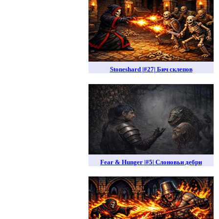
Stoneshard |#27| Бич склепов
Fear & Hunger |#5| Слоновьи дебри