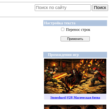
Поиск
Настройка текста
Перенос строк
Прохождения игр
Stoneshard |#28| Магическая битва