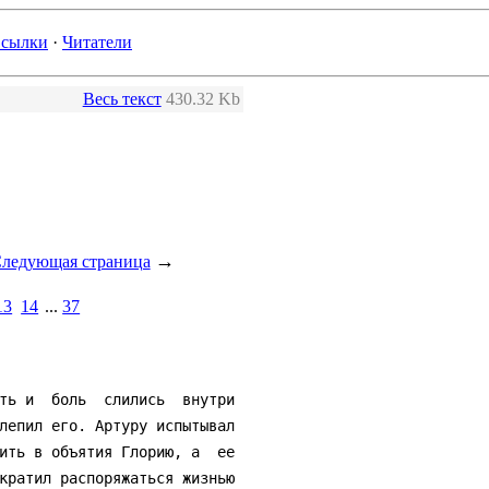
сылки
·
Читатели
Весь текст
430.32 Kb
→
ледующая страница
13
14
...
37