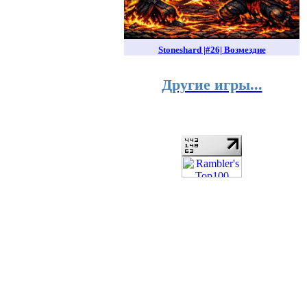
Stoneshard |#26| Возмездие
Другие игры...