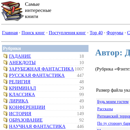
Самые
интересные
книги
Главная
·
Поиск книг
·
Поступления книг
·
Top 40
·
Форумы
·
С
Рубрики
Автор: 
ГАДАНИЕ
18
АНЕКДОТЫ
10
ЗАРУБЕЖНАЯ ФАНТАСТИКА
1007
(Рубрика «Фэнте
РУССКАЯ ФАНТАСТИКА
447
РЕЛИГИЯ
48
КРИМИНАЛ
29
Размер файла ука
КЛАССИКА
99
ЛИРИКА
49
Будь моим гостем
КОНФЕРЕНЦИИ
10
Рассказы
ИСТОРИЯ
149
Ритианский терро
ОБРАЗОВАНИЕ
92
По ту сторону бар
НАУЧНАЯ ФАНТАСТИКА
446