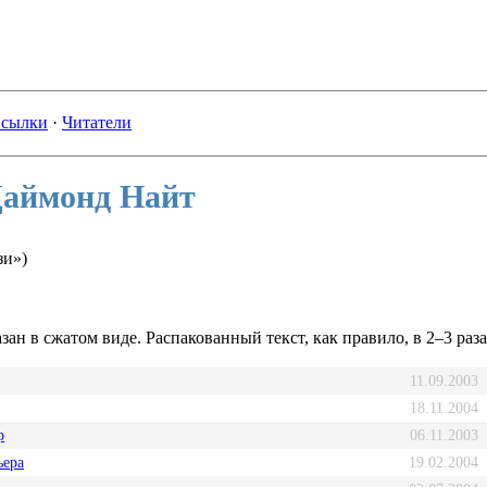
сылки
·
Читатели
Даймонд Найт
зи»)
зан в сжатом виде. Распакованный текст, как правило, в 2–3 раз
11.09.2003
18.11.2004
р
06.11.2003
ьера
19.02.2004