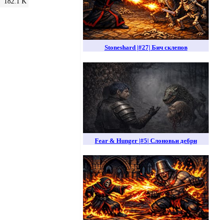
182.1 K
Stoneshard |#27| Бич склепов
Fear & Hunger |#5| Слоновьи дебри