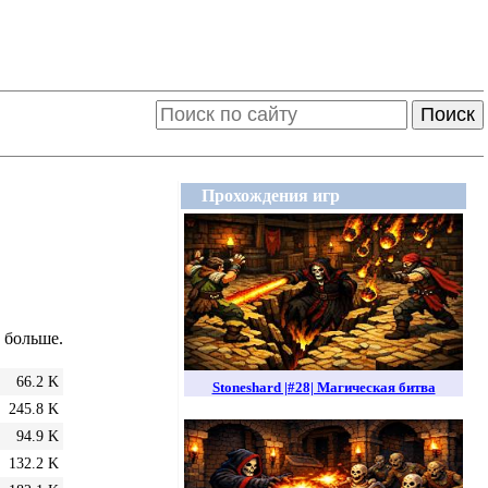
Поиск
Прохождения игр
а больше.
66.2 K
Stoneshard |#28| Магическая битва
245.8 K
94.9 K
132.2 K