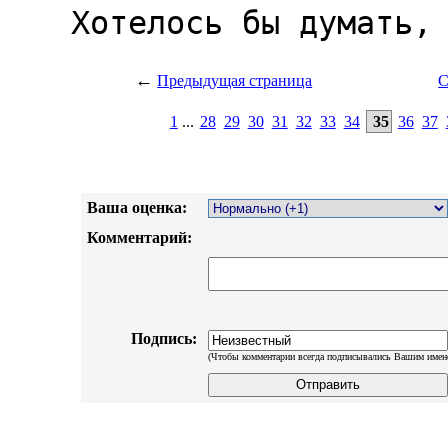
←
Предыдущая страница
С
1
...
28
29
30
31
32
33
34
35
36
37
Ваша оценка:
Комментарий:
Подпись:
(Чтобы комментарии всегда подписывались Вашим имен