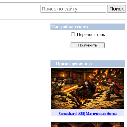
Поиск
Настройка текста
Перенос строк
Прохождения игр
Stoneshard |#28| Магическая битва