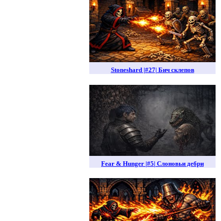
Stoneshard |#27| Бич склепов
Fear & Hunger |#5| Слоновьи дебри