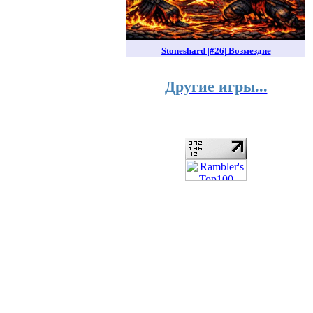
Stoneshard |#26| Возмездие
Другие игры...