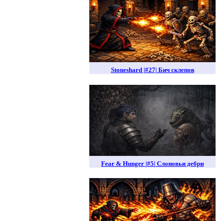
Stoneshard |#27| Бич склепов
Fear & Hunger |#5| Слоновьи дебри