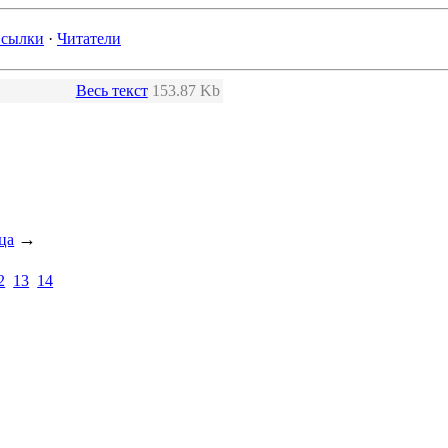
сылки
·
Читатели
Весь текст
153.87 Kb
→
ца
2
13
14