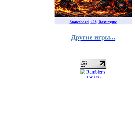
Stoneshard |#26| Возмездие
Другие игры...