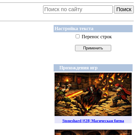
Поиск
Настройка текста
Перенос строк
Прохождения игр
Stoneshard |#28| Магическая битва