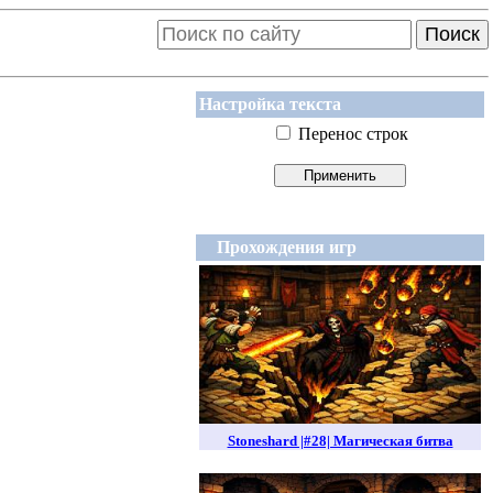
Поиск
Настройка текста
Перенос строк
Прохождения игр
Stoneshard |#28| Магическая битва