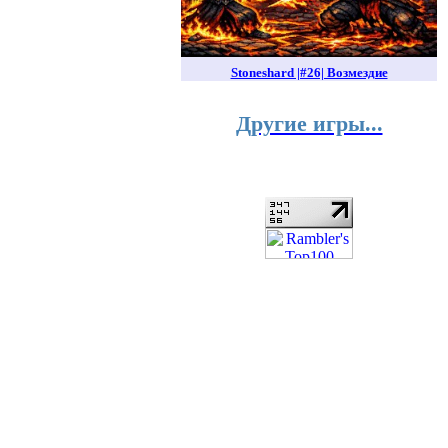
Stoneshard |#26| Возмездие
Другие игры...