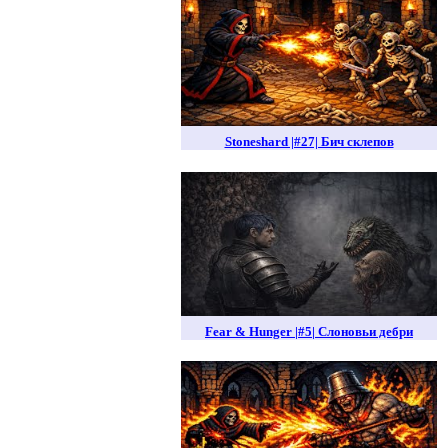
Stoneshard |#27| Бич склепов
Fear & Hunger |#5| Слоновьи дебри