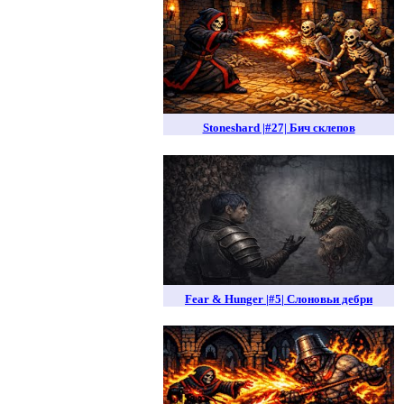
Stoneshard |#27| Бич склепов
Fear & Hunger |#5| Слоновьи дебри