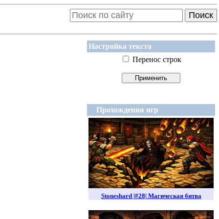
Поиск
Настройка текста
Перенос строк
Прохождения игр
Stoneshard |#28| Магическая битва