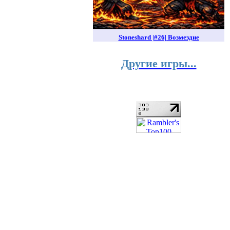
Stoneshard |#26| Возмездие
Другие игры...