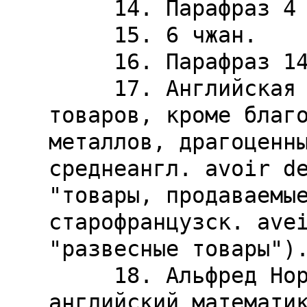
     14. Парафраз 4 чжана.

     15. 6 чжан.

     16. Парафраз 14 чжана.

     17. Английская система мер веса для всех 
товаров, кроме благо
металлов, драгоценны
среднеангл. avoir de
"товары, продаваемые
старофранцузск. avei
"развесные товары").
     18. Альфред Норт Уайтхед (1861-1947) -- 
английский математик