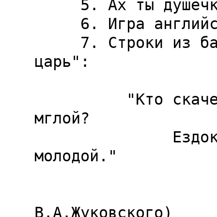
     5. Ах ты душечка! (нем.)

     6. Игра английскими словами kin и kind.

     7. Строки из баллады И.-В.ГЛте "Лесной 
царь":

          "Кто скачет, кто мчится под хладною 
мглой?

               Ездок запоздалый, с ним сын 
молодой."

                        
В.А.Жуковского)
