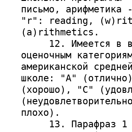
письмо, арифметика -
"r": reading, (w)rit
(a)rithmetics.

     12. Имеется в виду четкое деление по 
оценочным категориям
американской средней
школе: "А" (отлично)
(хорошо), "С" (удовл
(неудовлетворительно
плохо).

     13. Парафраз 1 чжана "Дао Дэ Цзин".
