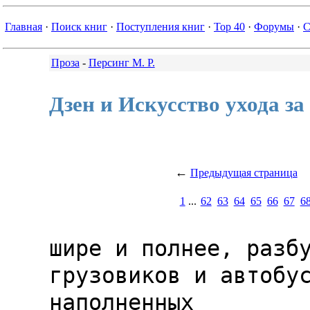
Главная
·
Поиск книг
·
Поступления книг
·
Top 40
·
Форумы
·
С
Проза
-
Персинг М. Р.
Дзен и Искусство ухода з
←
Предыдущая страница
1
...
62
63
64
65
66
67
6
шире и полнее, разбу
грузовиков и автобус
наполненных
