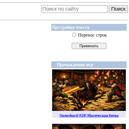
Поиск
Настройка текста
Перенос строк
Прохождения игр
Stoneshard |#28| Магическая битва