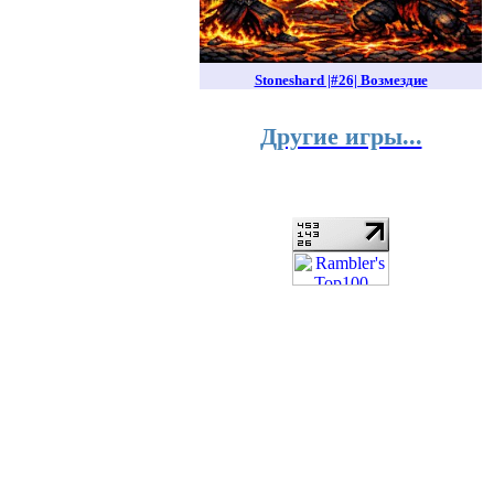
Stoneshard |#26| Возмездие
Другие игры...