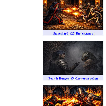
Stoneshard |#27| Бич склепов
Fear & Hunger |#5| Слоновьи дебри