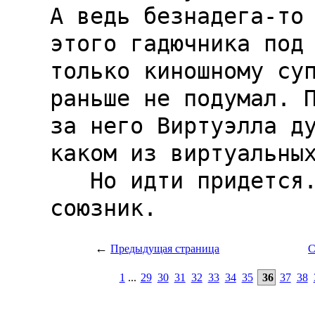
←
Предыдущая страница
С
1
...
29
30
31
32
33
34
35
36
37
38