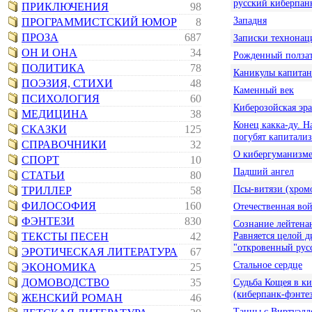
русский киберпан
ПРИКЛЮЧЕНИЯ
98
Западня
ПРОГРАММИСТСКИЙ ЮМОР
8
ПРОЗА
687
Записки технонац
ОН И ОНА
34
Рожденный ползат
ПОЛИТИКА
78
Каникулы капитан
ПОЭЗИЯ, СТИХИ
48
Каменный век
ПСИХОЛОГИЯ
60
Киберозойская эра
МЕДИЦИНА
38
Конец какка-ду. 
СКАЗКИ
125
погубят капитали
СПРАВОЧНИКИ
32
О кибергуманизм
СПОРТ
10
Падший ангел
СТАТЬИ
80
Псы-витязи (хромо
ТРИЛЛЕР
58
ФИЛОСОФИЯ
160
Отечественная вой
ФЭНТЕЗИ
830
Сознание лейтенан
Равняется целой 
ТЕКСТЫ ПЕСЕН
42
"откровенный рус
ЭРОТИЧЕСКАЯ ЛИТЕРАТУРА
67
Стальное сердце
ЭКОНОМИКА
25
ДОМОВОДСТВО
35
Судьба Кощея в к
(киберпанк-фэнте
ЖЕНСКИЙ РОМАН
46
Танцы с Виртуэлл