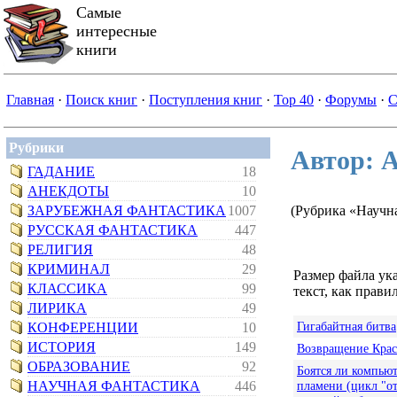
Самые
интересные
книги
Главная
·
Поиск книг
·
Поступления книг
·
Top 40
·
Форумы
·
С
Рубрики
Автор: 
ГАДАНИЕ
18
АНЕКДОТЫ
10
ЗАРУБЕЖНАЯ ФАНТАСТИКА
1007
(Рубрика «Научн
РУССКАЯ ФАНТАСТИКА
447
РЕЛИГИЯ
48
КРИМИНАЛ
29
Размер файла ук
КЛАССИКА
99
текст, как правил
ЛИРИКА
49
Гигабайтная битва
КОНФЕРЕНЦИИ
10
ИСТОРИЯ
149
Возвращение Кра
ОБРАЗОВАНИЕ
92
Боятся ли компьют
НАУЧНАЯ ФАНТАСТИКА
446
пламени (цикл "о