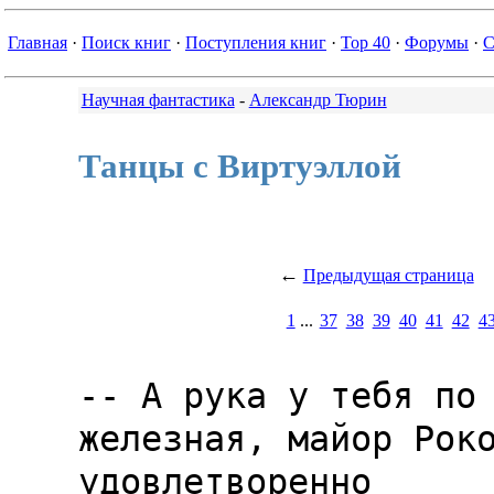
Главная
·
Поиск книг
·
Поступления книг
·
Top 40
·
Форумы
·
С
Научная фантастика
-
Александр Тюрин
Танцы с Виртуэллой
←
Предыдущая страница
1
...
37
38
39
40
41
42
4
-- А рука у тебя по 
железная, майор Роко
удовлетворенно 
