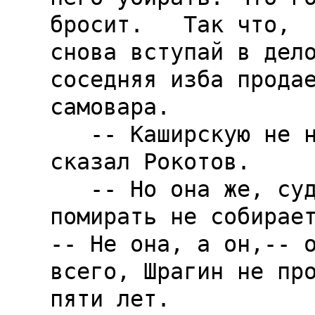
бросит.   Так что,  
снова вступай в дело
соседняя изба продае
самовара.

   -- Каширскую не надо от него убирать.-- 
сказал Рокотов.

   -- Но она же, судя по последним сведениям, 
помирать не собирает
-- Не она, а он,-- о
всего, Шрагин не про
пяти лет.
