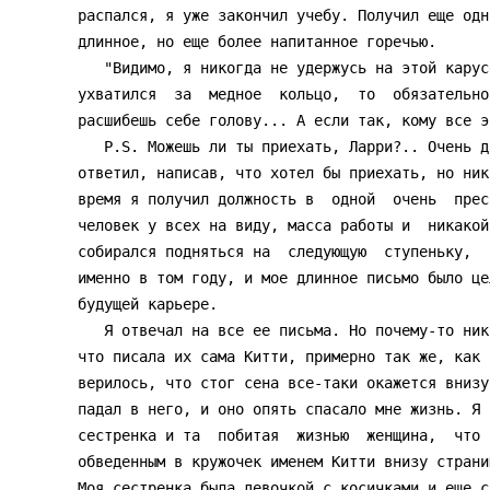
распался, я уже закончил учебу. Получил еще одн
длинное, но еще более напитанное горечью.

   "Видимо, я никогда не удержусь на этой карусели, - писала она. - Если

ухватился  за  медное  кольцо,  то  обязательно
расшибешь себе голову... А если так, кому все эт
   P.S. Можешь ли ты приехать, Ларри?.. Очень давно тебя не  видела".  Я

ответил, написав, что хотел бы приехать, но ник
время я получил должность в  одной  очень  прес
человек у всех на виду, масса работы и  никакой
собирался подняться на  следующую  ступеньку,  
именно в том году, и мое длинное письмо было це
будущей карьере.

   Я отвечал на все ее письма. Но почему-то никогда до конца  не  верил,

что писала их сама Китти, примерно так же, как 
верилось, что стог сена все-таки окажется внизу
падал в него, и оно опять спасало мне жизнь. Я 
сестренка и та  побитая  жизнью  женщина,  что 
обведенным в кружочек именем Китти внизу страни
Моя сестренка была девочкой с косичками и еще с