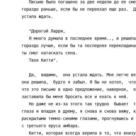
   Письмо было погашено за две недели до ее смерти.  Я  получил  бы  его

гораздо раньше, если бы не переехал еще раз.  Д
устала ждать.

   "Дорогой Ларри,

   Я много думала в последнее время.., и решила, что для  меня  было  бы

гораздо лучше, если бы та последняя перекладина
ты смог натаскать сена.

   Твоя Китти".

   Да,  видимо,  она устала ждать. Мне легче верить в это, чем в то, что

она решила,  будто я забыл. Я бы не хотел,  что
что это письмо в одно предложение, наверное,  е
заставила бы меня бросить все и ехать к ней.

   Но даже не из-за этого так трудно  бывает  теперь  заснуть.  Закрывая

глаза и впадая в дрему, я снова и снова вижу, к
раскрытыми темно-синими глазами, прогнувшись и 
с третьего яруса амбара.
