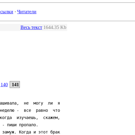
сылки
·
Читатели
Весь текст
1644.35 Kb
140
141
ашивала,  не  могу  ли  я

неделю -  все  равно  что

когда  изучаешь,  скажем,

 - пиши пропало.
