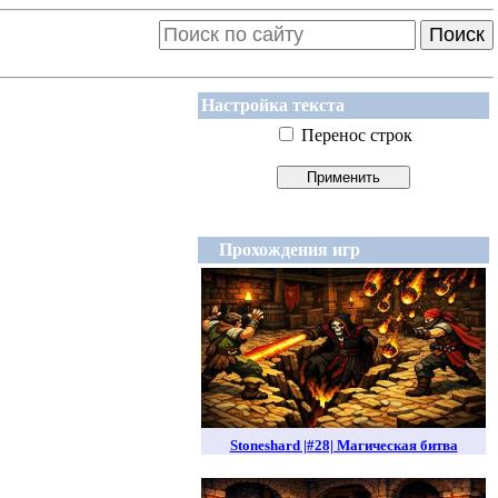
Поиск
Настройка текста
Перенос строк
Прохождения игр
Stoneshard |#28| Магическая битва