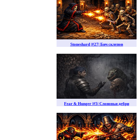
Stoneshard |#27| Бич склепов
Fear & Hunger |#5| Слоновьи дебри