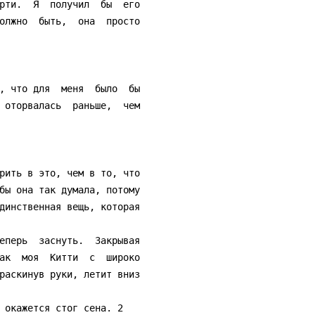
олжно  быть,  она  просто

 оторвалась  раньше,  чем

бы она так думала, потому

динственная вещь, которая

ак  моя  Китти  с  широко

раскинув руки, летит вниз
