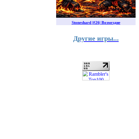
Stoneshard |#26| Возмездие
Другие игры...