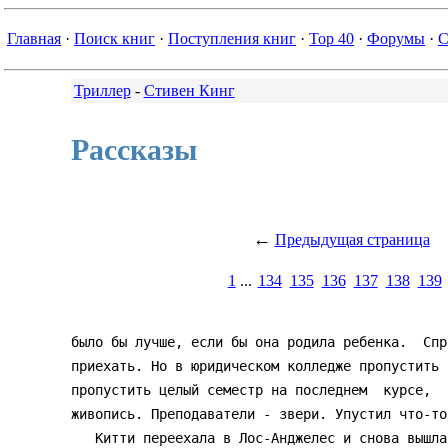
Главная
·
Поиск книг
·
Поступления книг
·
Top 40
·
Форумы
·
С
Триллер
-
Стивен Кинг
Рассказы
←
Предыдущая страница
1
...
134
135
136
137
138
139
было бы лучше, если бы она родила ребенка.  Спр
приехать. Но в юридическом колледже пропустить 
пропустить целый семестр на последнем  курсе,  
живопись. Преподаватели - звери. Упустил что-то
   Китти переехала в Лос-Анджелес и снова вышла замуж. Когда и этот брак
