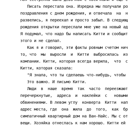
   Писать перестала она. Изредка мы получали рождественские открытки или

поздравления с днем рождения, и отвечала  на  н
развелись, я переехал и просто забыл. В следующ
рождения открытки переслали мне уже на новый ад
Я подумал, что надо бы написать Китти и сообщит
этого и не сделал.

   Как я и говорил, эти факты ровным счетом ничего не значат. Важно лишь

то, что  мы  выросли  и  Китти  выбросилась  из
компании. Китти, которая всегда верила,  что  с
Китти, которая сказала:

   "Я знала, что ты сделаешь что-нибудь, чтобы помочь мне".

   Это важно. И письмо Китти.

   Люди  в  наше  время  так  часто  переезжают,  что  порой   все   эти

перечеркнутые,  адреса  и  наклейки  с   новыми
обвинениями. В левом углу  конверта  Китти  нап
адрес места, где  она  жила  до  того,  как  бр
симпатичный квартирный дом на Ван-Найс. Мы с от
вещи. Хозяйка отнеслась к нам хорошо. Китти ей 