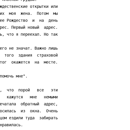
их  моя  жена.  Потом  мы

ее Рождество  и  на  день

рес. Первый новый  адрес.

ь, что я переехал. Но так

  того  здания  страховой

тог  окажется  на  месте.

   кажутся   мне   немыми

ечатала  обратный  адрес,

осилась  из  окна.  Очень

цом ездили туда  забирать

нравилась.
