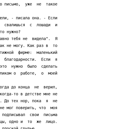
о письмо,  уже  не  такое

  свалишься  с  лошади  и

о нужно?

ак не могу. Как раз в  то

тижной  фирме:  маленький

  благодарности.  Если  я

это  нужно  было  сделать

ликом о  работе,  о  моей

когда-то в детстве мне не

. До тех нор, пока  я  не

не мог поверить, что  моя

 подписывал  свои  письма

цы, одно и  то  же  лицо.

 плоской грудью.
