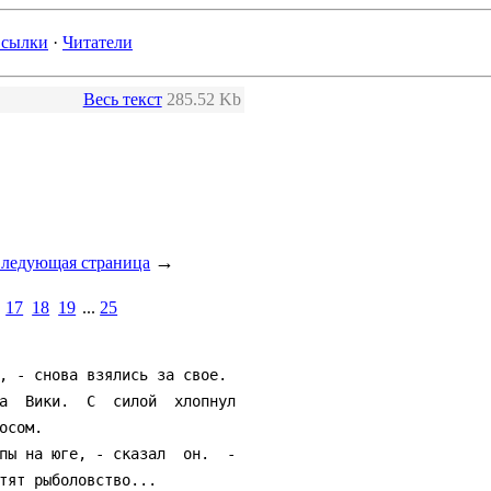
сылки
·
Читатели
Весь текст
285.52 Kb
→
ледующая страница
17
18
19
...
25