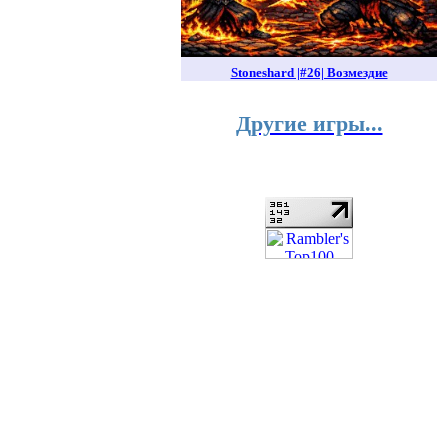
Stoneshard |#26| Возмездие
Другие игры...