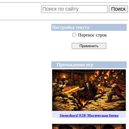
Поиск
Настройка текста
Перенос строк
Прохождения игр
Stoneshard |#28| Магическая битва