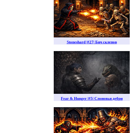
Stoneshard |#27| Бич склепов
Fear & Hunger |#5| Слоновьи дебри