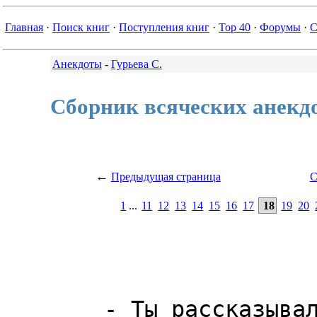
Главная
·
Поиск книг
·
Поступления книг
·
Top 40
·
Форумы
·
С
Анекдоты
-
Гурьева С.
Сборник всяческих анекдо
←
Предыдущая страница
С
1
...
11
12
13
14
15
16
17
18
19
20