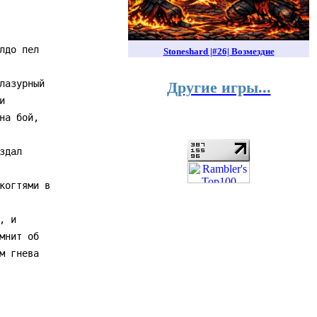
Stoneshard |#26| Возмездие
Другие игры...