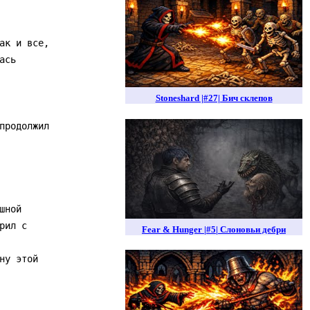
Stoneshard |#27| Бич склепов
Fear & Hunger |#5| Слоновьи дебри