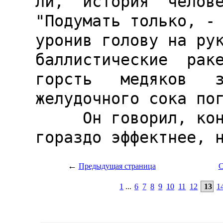
←
Предыдущая страница
С
1
...
6
7
8
9
10
11
12
13
1