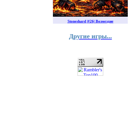
Stoneshard |#26| Возмездие
Другие игры...