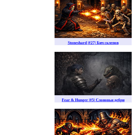
Stoneshard |#27| Бич склепов
Fear & Hunger |#5| Слоновьи дебри