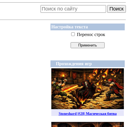
Поиск
Настройка текста
Перенос строк
Прохождения игр
Stoneshard |#28| Магическая битва