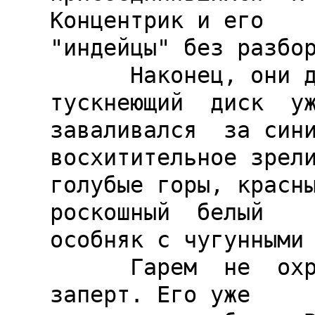
Концентрик и его

"индейцы" без разбор
      Наконец, они достигли цели. Красный 
тускнеющий  диск  уж
заваливался  за сини
восхитительное зрели
голубые горы, красны
роскошный  белый

особняк с чугунными 
      Гарем  не  охранялся.  Он  даже  не  был  
заперт. Его уже
