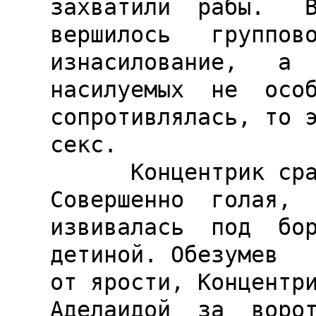
захватили  рабы.   В 
вершилось   группово
изнасилование,   а  
насилуемых  не  особ
сопротивлялась, то э
секс.

      Концентрик сразу узнал Аделаиду.  
Совершенно  голая,  
извивалась  под  бор
детиной. Обезумев

от ярости, Концентри
Аделаидой  за  ворот