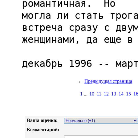
романтичная.  Но

могла ли стать трога
встреча сразу с двум
женщинами, да еще в 
←
Предыдущая страница
1
...
10
11
12
13
14
15
1
Ваша оценка:
Комментарий: