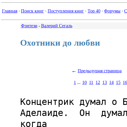
Главная
·
Поиск книг
·
Поступления книг
·
Top 40
·
Форумы
·
С
Фэнтези
-
Валерий Сегаль
Охотники до любви
←
Предыдущая страница
1
...
10
11
12
13
14
15
1
Концентрик думал о Б
Аделаиде.  Он  думал 
когда
