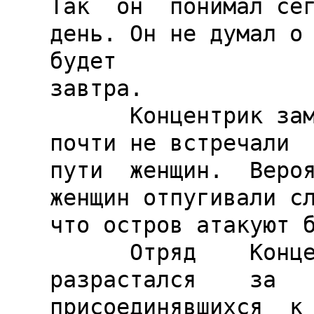
Так  он  понимал сег
день. Он не думал о 
будет

завтра.

      Концентрик заметил, что они 
почти не встречали  
пути  женщин.  Вероя
женщин отпугивали сл
что остров атакуют б
      Отряд    Концентрика    все    
разрастался    за   
присоединявшихся  к 