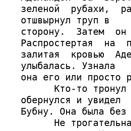
зеленой  рубахи,  ра
отшвырнул труп в

сторону.  Затем  он 
Распростертая  на  п
залитая  кровью  Аде
улыбалась. Узнала

она его или просто р
      Кто-то тронул Концентрика за плечо. Он 
обернулся и увидел

Бубну. Она была без 
      Не трогательная получилась встреча. И не 