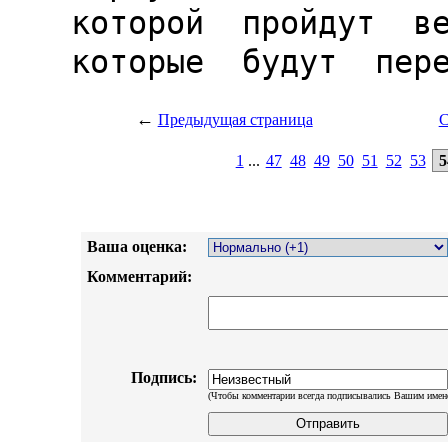
←
Предыдущая страница
С
1
...
47
48
49
50
51
52
53
5
Ваша оценка:
Комментарий:
Подпись:
(Чтобы комментарии всегда подписывались Вашим имен