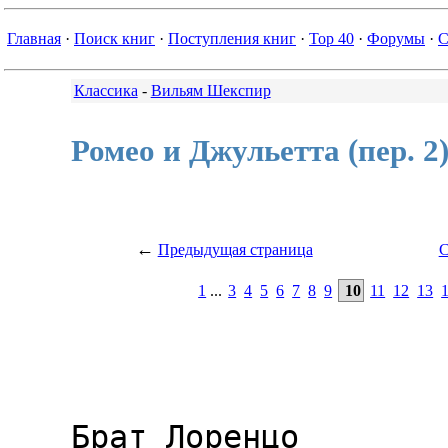
Главная
·
Поиск книг
·
Поступления книг
·
Top 40
·
Форумы
·
С
Классика
-
Вильям Шекспир
Ромео и Джульетта (пер. 2
←
Предыдущая страница
С
1
...
3
4
5
6
7
8
9
10
11
12
13