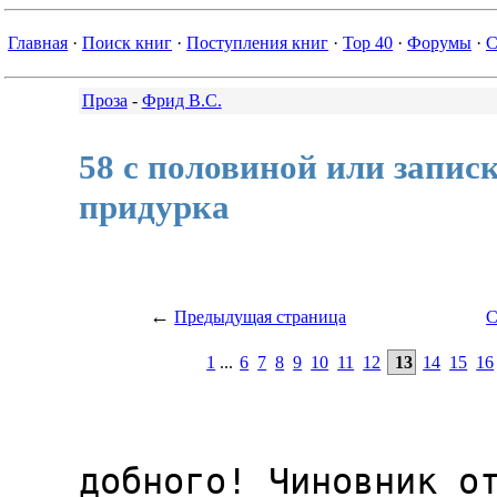
Главная
·
Поиск книг
·
Поступления книг
·
Top 40
·
Форумы
·
С
Проза
-
Фрид В.С.
58 с половиной или запис
придурка
←
Предыдущая страница
С
1
...
6
7
8
9
10
11
12
13
14
15
16