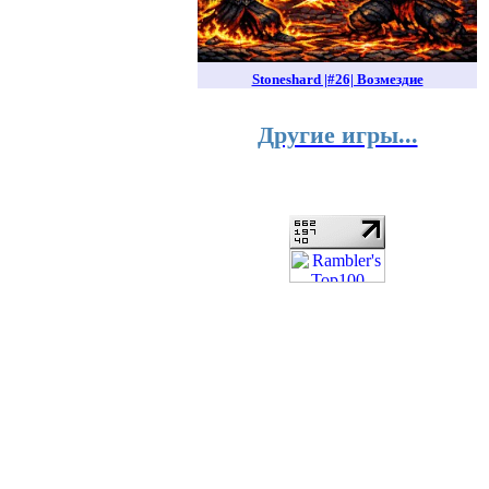
Stoneshard |#26| Возмездие
Другие игры...