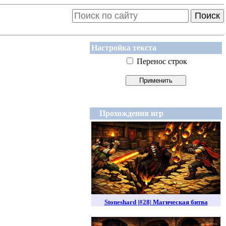
Поиск
Настройка текста
Перенос строк
Прохождения игр
Stoneshard |#28| Магическая битва