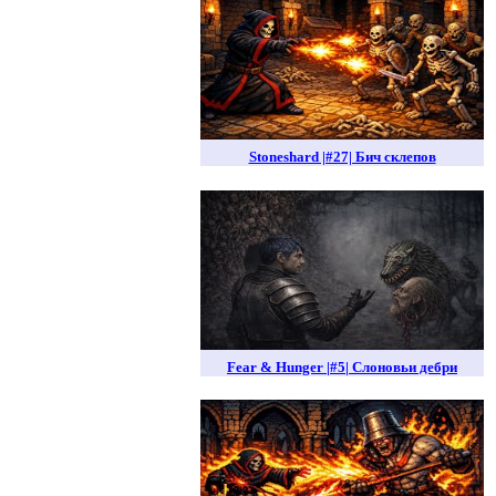
Stoneshard |#27| Бич склепов
Fear & Hunger |#5| Слоновьи дебри