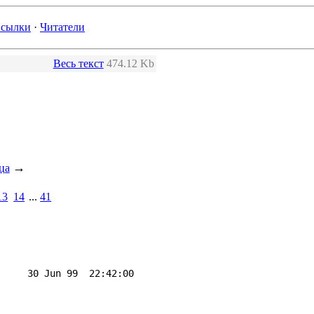
сылки
·
Читатели
Весь текст
474.12 Kb
→
ца
13
14
...
41