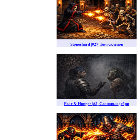
Stoneshard |#27| Бич склепов
Fear & Hunger |#5| Слоновьи дебри