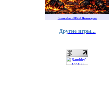
Stoneshard |#26| Возмездие
Другие игры...