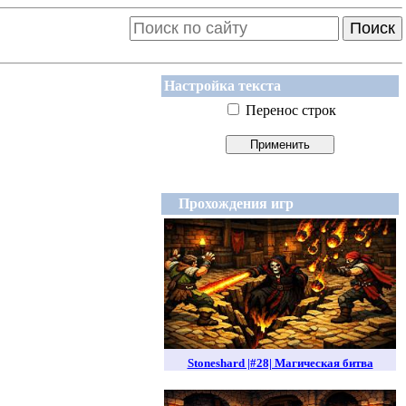
Поиск
Настройка текста
Перенос строк
Прохождения игр
Stoneshard |#28| Магическая битва