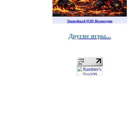
Stoneshard |#26| Возмездие
Другие игры...