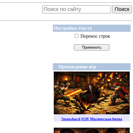
Поиск
Настройка текста
Перенос строк
Прохождения игр
Stoneshard |#28| Магическая битва