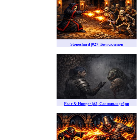
Stoneshard |#27| Бич склепов
Fear & Hunger |#5| Слоновьи дебри