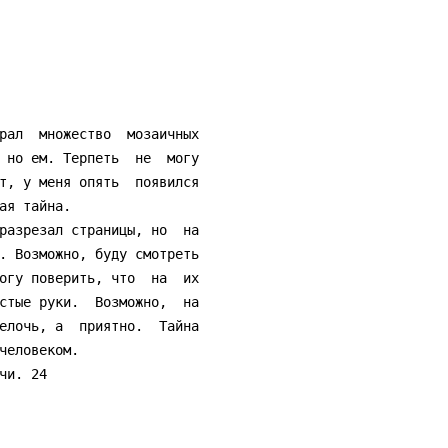
 но ем. Терпеть  не  могу

т, у меня опять  появился

я тайна.

. Возможно, буду смотреть

огу поверить, что  на  их

стые руки.  Возможно,  на

елочь, а  приятно.  Тайна

человеком.
