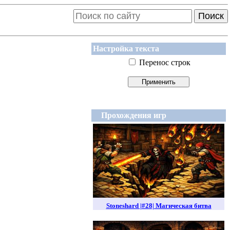
Поиск
Настройка текста
Перенос строк
Прохождения игр
Stoneshard |#28| Магическая битва