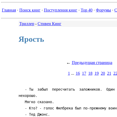
Главная
·
Поиск книг
·
Поступления книг
·
Top 40
·
Форумы
·
С
Триллер
-
Стивен Кинг
Ярость
←
Предыдущая страница
1
...
16
17
18
19
20
21
2
   - Ты  забыл  пересчитать  заложников.  Один  по-прежнему  здесь.  Ему

нехорошо.

   Мягко сказано.

   - Кто? - голос Филбрека был по-прежнему воинственным.

   - Тед Джонс.
