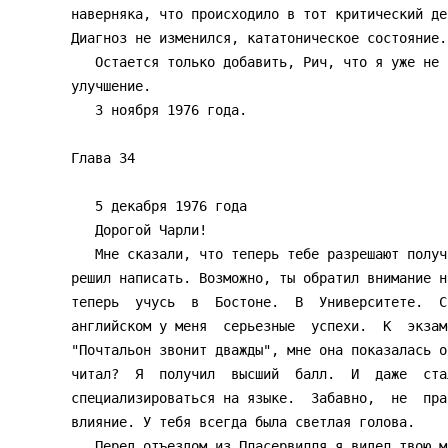
наверняка, что происходило в тот критический де
Диагноз не изменился, кататоническое состояние.

   Остается только добавить, Рич, что я уже не питаю  особых  надежд  на

улучшение.

   3 ноября 1976 года.

Глава 34 

   5 декабря 1976 года

   Дорогой Чарли!

   Мне сказали, что теперь тебе разрешают получать письма, и  я  тут  же

решил написать. Возможно, ты обратил внимание н
теперь  учусь  в  Бостоне.  В  Университете.  С
английском у меня  серьезные  успехи.  К  экзам
"Почтальон звонит дважды", мне она показалась о
читал?  Я  получил  высший  балл.  И  даже  ста
специализироваться на языке.  Забавно,  не  пра
влияние. У тебя всегда была светлая голова.

   Перед отъездом из Пласервилля я видел твою маму. Она рассказала,  что
