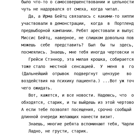
было что-то о самосовершенствовании и цельности
чуть не надорвался от смеха, когда читал.

   Да, а Ирма Бейтц связалась с какими-то хиппи из Левистона.  Они  даже

участвовали в демонстрации,  когда  в  Портленд
предвыборной кампании. Ребят арестовали и выпус
Миссис Бейтц, наверное, не слишком довольна пов
можешь  себе  представить?  Был  бы  ты  здесь,
посмеялись. Знаешь, мне тебя иногда чертовски н
   Грейси Стэннор, эта милая крошка, собирается выходить  замуж,  и  это

тоже стало  местной  сенсацией.  У  меня  в  го
(Дальнейший  отрывок  подвергнут  цензуре   во 
воздействия на психику пациента.) ...Вот уж точ
чего ожидать.

   Вот, кажется, и все новости. Надеюсь, что  они  там  с  тобой  хорошо

обходятся, старик, и ты выйдешь из этой чертово
А если тебе позволят посещения, срочно сообщай 
длинной очереди желающих нанести визит.

   Знаешь, многие ребята вспоминают тебя, Чарли. Часто вспоминают.

   Ладно, не грусти, старик.
