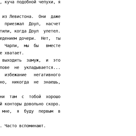
, куча подобной чепухи, я

  приезжал  Доул,  насчет

тили, когда Доул  улетел.

едением дочери.  Нет,  ты

  Чарли,  мы  бы   вместе

е хватает.

лове  не  укладывается...

  избежание   негативного

но,  никогда  не  знаешь,

й конторы довольно скоро.

 мне,  я  буду  первым  в
