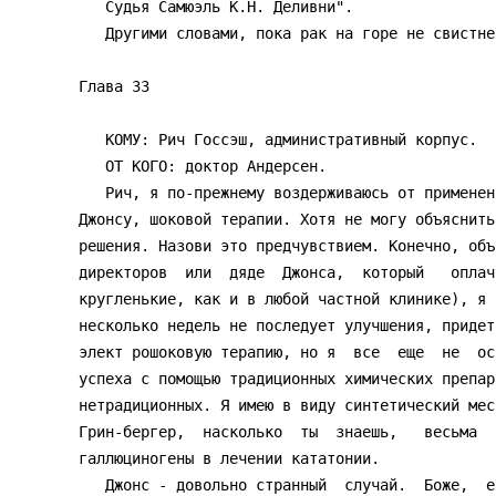
   Судья Самюэль К.Н. Деливни".

   Другими словами, пока рак на горе не свистнет, дети мои.

Глава 33 

   КОМУ: Рич Госсэш, административный корпус.

   ОТ КОГО: доктор Андерсен.

   Рич, я по-прежнему воздерживаюсь от применения к этому мальчику, Теду

Джонсу, шоковой терапии. Хотя не могу объяснить
решения. Назови это предчувствием. Конечно, объ
директоров  или  дяде  Джонса,  который   оплач
кругленькие, как и в любой частной клинике), я 
несколько недель не последует улучшения, придет
элект рошоковую терапию, но я  все  еще  не  ос
успеха с помощью традиционных химических препар
нетрадиционных. Я имею в виду синтетический мес
Грин-бергер,  насколько  ты  знаешь,   весьма  
галлюциногены в лечении кататонии.

   Джонс - довольно странный  случай.  Боже,  если  бы  мы  могли  знать
