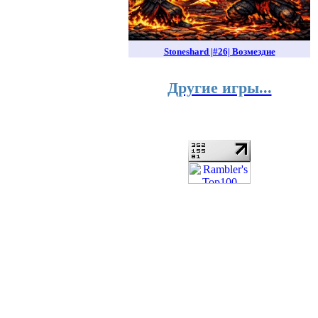
Stoneshard |#26| Возмездие
Другие игры...