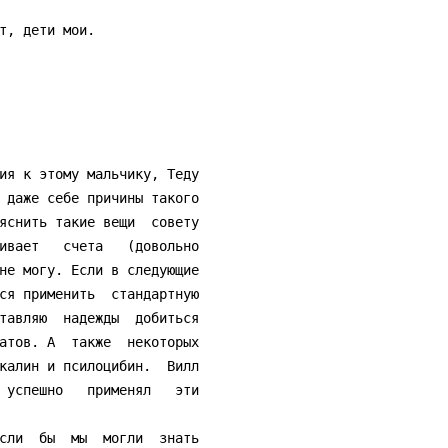
 даже себе причины такого

яснить такие вещи  совету

ивает   счета   (довольно

не могу. Если в следующие

ся применить  стандартную

тавляю  надежды  добиться

атов. А  также  некоторых

калин и псилоцибин.  Вилл

 успешно   применял   эти
