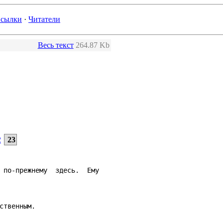
сылки
·
Читатели
Весь текст
264.87 Kb
2
23