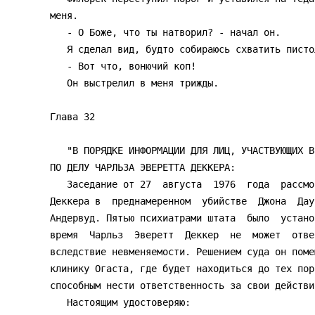
меня.

   - О Боже, что ты натворил? - начал он.

   Я сделал вид, будто собираюсь схватить пистолет, и заорал:

   - Вот что, вонючий коп!

   Он выстрелил в меня трижды.

Глава 32 

   "В ПОРЯДКЕ ИНФОРМАЦИИ ДЛЯ ЛИЦ, УЧАСТВУЮЩИХ В СУДЕБНОМ РАЗБИРАТЕЛЬСТВЕ

ПО ДЕЛУ ЧАРЛЬЗА ЭВЕРЕТТА ДЕККЕРА:

   Заседание от 27  августа  1976  года  рассмотрело  обвинение  Чарльза

Деккера в  преднамеренном  убийстве  Джона  Дау
Андервуд. Пятью психиатрами штата  было  устано
время  Чарльз  Эверетт  Деккер  не  может  отве
вследствие невменяемости. Решением суда он поме
клинику Огаста, где будет находиться до тех пор
способным нести ответственность за свои действия
   Настоящим удостоверяю:
