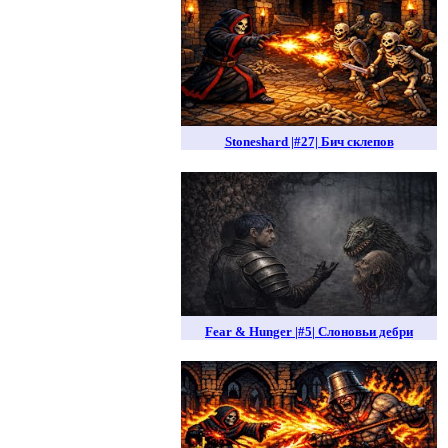
Stoneshard |#27| Бич склепов
Fear & Hunger |#5| Слоновьи дебри