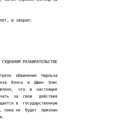
нза  Вэнса  и  Джин  Элис

влено,  что  в  настоящее

чать  за  свои   действия

щается в  государственную

, пока не  будет  признан

.
