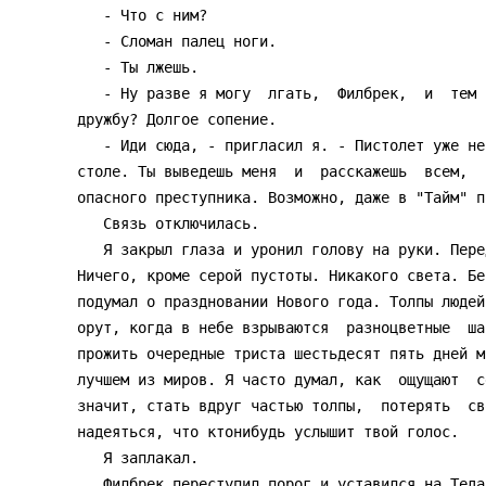
   - Что с ним?

   - Сломан палец ноги.

   - Ты лжешь.

   - Ну разве я могу  лгать,  Филбрек,  и  тем  осквернять  нашу  нежную

дружбу? Долгое сопение.

   - Иди сюда, - пригласил я. - Пистолет уже не  заряжен.  Он  лежит  на

столе. Ты выведешь меня  и  расскажешь  всем,  
опасного преступника. Возможно, даже в "Тайм" п
   Связь отключилась.

   Я закрыл глаза и уронил голову на руки. Передо мной был  серый  цвет.

Ничего, кроме серой пустоты. Никакого света. Бе
подумал о праздновании Нового года. Толпы людей
орут, когда в небе взрываются  разноцветные  ша
прожить очередные триста шестьдесят пять дней м
лучшем из миров. Я часто думал, как  ощущают  с
значит, стать вдруг частью толпы,  потерять  св
надеяться, что ктонибудь услышит твой голос.

   Я заплакал.

   Филбрек переступил порог и уставился на Теда, затем перевел взгляд на
