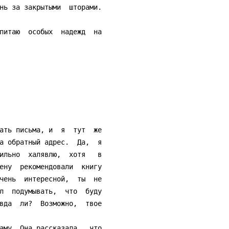
нь за закрытыми  шторами.

а обратный адрес.  Да,  я

ильно  халявлю,  хотя   в

ену  рекомендовали  книгу

чень  интересной,  ты  не

л  подумывать,  что  буду

вда  ли?  Возможно,  твое
