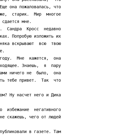
Еще она пожаловалась, что

же,  старик.  Мир  многое

 сдается мне.

ках. Попробую изложить их

няка вскрывают  всю  твою

.

ходящее. Знаешь,  я  пару

ами ничего не  было,  она

ть тебе привет.  Так  что

не скажешь, чего от людей
