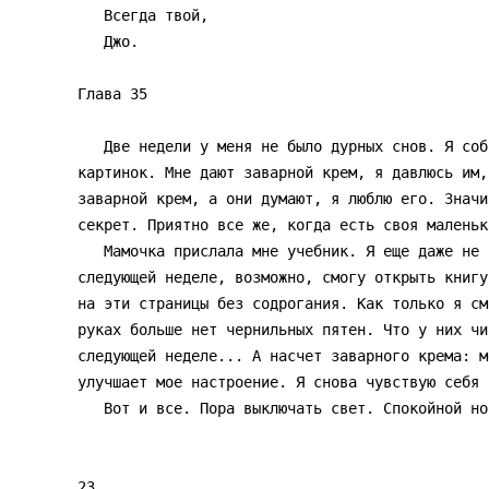
   Всегда твой,

   Джо.

Глава 35 

   Две недели у меня не было дурных снов. Я собрал  множество  мозаичных

картинок. Мне дают заварной крем, я давлюсь им,
заварной крем, а они думают, я люблю его. Значи
секрет. Приятно все же, когда есть своя маленька
   Мамочка прислала мне учебник. Я еще даже не разрезал страницы, но  на

следующей неделе, возможно, смогу открыть книгу
на эти страницы без содрогания. Как только я см
руках больше нет чернильных пятен. Что у них чи
следующей неделе... А насчет заварного крема: м
улучшает мое настроение. Я снова чувствую себя 
   Вот и все. Пора выключать свет. Спокойной ночи. 24

23 
