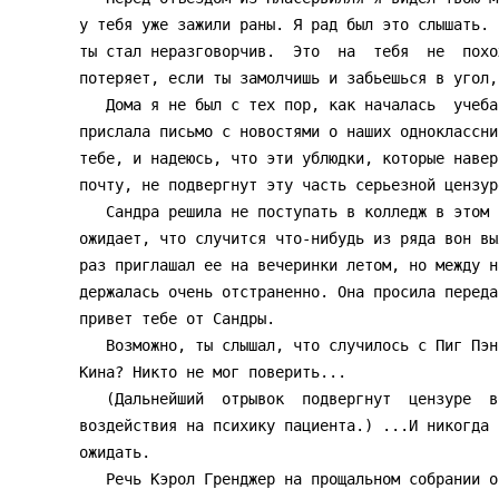
у тебя уже зажили раны. Я рад был это слышать. 
ты стал неразговорчив.  Это  на  тебя  не  похо
потеряет, если ты замолчишь и забьешься в угол,
   Дома я не был с тех пор, как началась  учеба.  Сандра  Кросс  недавно

прислала письмо с новостями о наших одноклассни
тебе, и надеюсь, что эти ублюдки, которые навер
почту, не подвергнут эту часть серьезной цензуре
   Сандра решила не поступать в колледж в этом году.  Мне  кажется,  она

ожидает, что случится что-нибудь из ряда вон вы
раз приглашал ее на вечеринки летом, но между н
держалась очень отстраненно. Она просила переда
привет тебе от Сандры.

   Возможно, ты слышал, что случилось с Пиг Пэном? Ну насчет него и Дика

Кина? Никто не мог поверить...

   (Дальнейший  отрывок  подвергнут  цензуре  во  избежание  негативного

воздействия на психику пациента.) ...И никогда 
ожидать.

   Речь Кэрол Гренджер на прощальном собрании опубликовали в газете. Там
