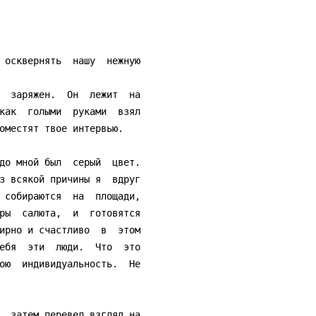
как  голыми  руками  взял

оместят твое интервью.

з всякой причины я  вдруг

 собираются  на  площади,

ры  салюта,  и  готовятся

ирно и счастливо  в  этом

ебя  эти  люди.  Что  это

ою  индивидуальность.  Не
