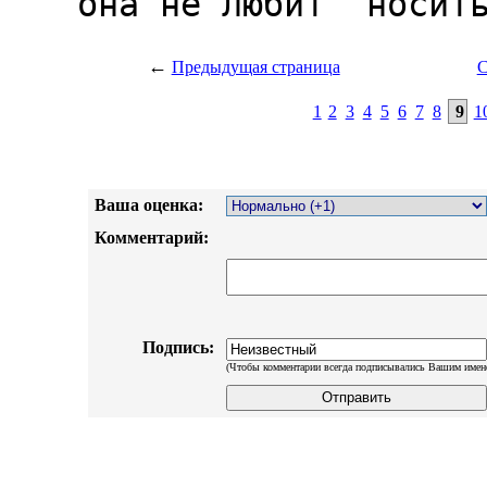
←
Предыдущая страница
С
1
2
3
4
5
6
7
8
9
1
Ваша оценка:
Комментарий:
Подпись:
(Чтобы комментарии всегда подписывались Вашим имен