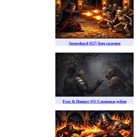
Stoneshard |#27| Бич склепов
Fear & Hunger |#5| Слоновьи дебри