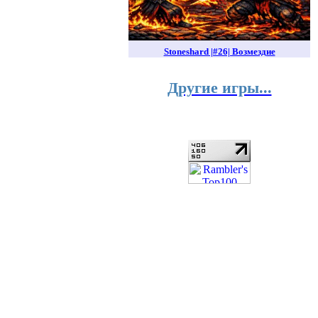
Stoneshard |#26| Возмездие
Другие игры...