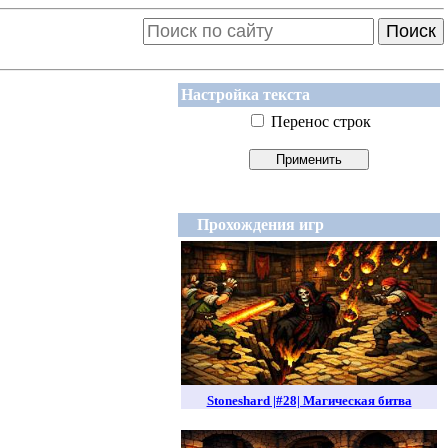
Поиск
Настройка текста
Перенос строк
Прохождения игр
Stoneshard |#28| Магическая битва