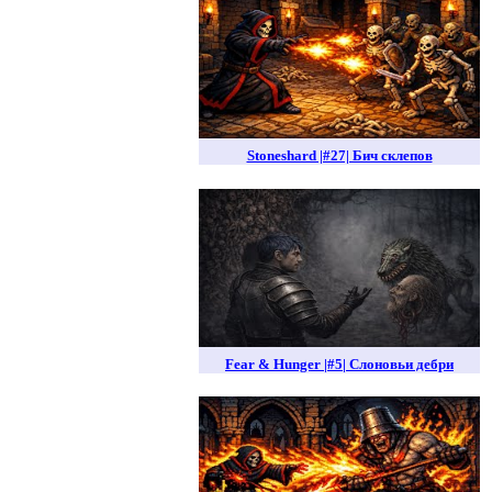
Stoneshard |#27| Бич склепов
Fear & Hunger |#5| Слоновьи дебри