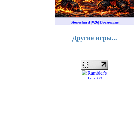
Stoneshard |#26| Возмездие
Другие игры...