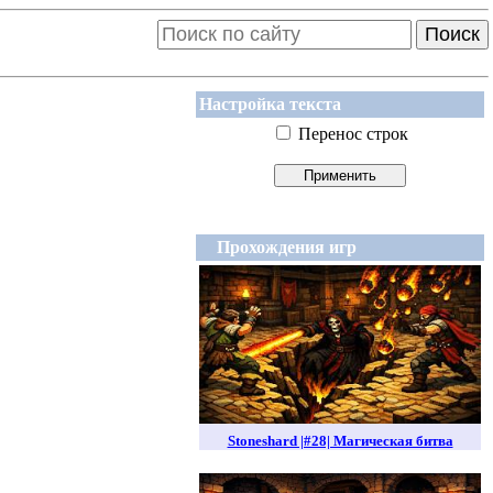
Поиск
Настройка текста
Перенос строк
Прохождения игр
Stoneshard |#28| Магическая битва