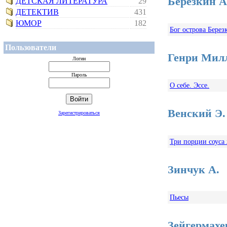
Березкин А
ДЕТСКАЯ ЛИТЕРАТУРА
29
ДЕТЕКТИВ
431
ЮМОР
182
Бог острова Берез
Пользователи
Генри Мил
Логин
Пароль
О себе. Эссе.
Венский Э.
Зарегистрироваться
Три порции соуса
Зинчук А.
Пьесы
Зейгермахе