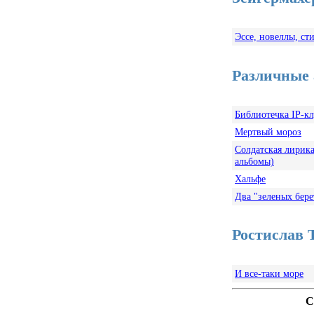
Эссе, новеллы, ст
Различные
Библиотечка IP-к
Мертвый мороз
Солдатская лирика
альбомы)
Хальфе
Два "зеленых бере
Ростислав 
И все-таки море
С