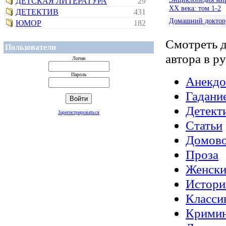
ДЕТСКАЯ ЛИТЕРАТУРА
29
XX века: том 1-2
ДЕТЕКТИВ
431
Домашний доктор
ЮМОР
182
Смотреть 
Пользователи
автора в р
Логин
Пароль
Анекд
Гадани
Детект
Зарегистрироваться
Статьи
Домово
Проза
Женски
Истори
Класси
Крими