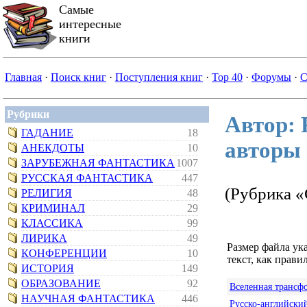
Самые
интересные
книги
Главная
·
Поиск книг
·
Поступления книг
·
Top 40
·
Форумы
·
С
Рубрики
Автор:
ГАДАНИЕ
18
авторы
АНЕКДОТЫ
10
ЗАРУБЕЖНАЯ ФАНТАСТИКА
1007
РУССКАЯ ФАНТАСТИКА
447
(Рубрика 
РЕЛИГИЯ
48
КРИМИНАЛ
29
КЛАССИКА
99
ЛИРИКА
49
Размер файла ук
КОНФЕРЕНЦИИ
10
текст, как правил
ИСТОРИЯ
149
ОБРАЗОВАНИЕ
92
Вселенная трансф
НАУЧНАЯ ФАНТАСТИКА
446
Русско-английский