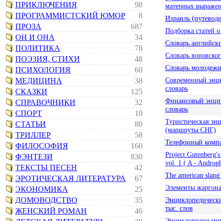
ПРИКЛЮЧЕНИЯ
98
матерных выраже
ПРОГРАММИСТСКИЙ ЮМОР
8
Израиль (путеводи
ПРОЗА
687
Подборка статей о
ОН И ОНА
34
Словарь английск
ПОЛИТИКА
78
Словарь воровско
ПОЭЗИЯ, СТИХИ
48
Словарь молодежн
ПСИХОЛОГИЯ
60
Современный энц
МЕДИЦИНА
38
словарь
СКАЗКИ
125
Финансовый энци
СПРАВОЧНИКИ
32
словарь
СПОРТ
10
Туристическая эн
СТАТЬИ
80
(маршруты СНГ)
ТРИЛЛЕР
58
Телефонный компа
ФИЛОСОФИЯ
160
Project Gutenberg's
ФЭНТЕЗИ
830
vol. 1 ( A - Androp
ТЕКСТЫ ПЕСЕН
42
The american slang 
ЭРОТИЧЕСКАЯ ЛИТЕРАТУРА
67
Элементы жаргона
ЭКОНОМИКА
25
ДОМОВОДСТВО
35
Энциклопедически
тыс. слов
ЖЕНСКИЙ РОМАН
46
Энциклопедия ми