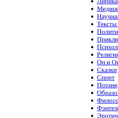
Лирика
Медиц
Научна
Тексты
Полити
Прикл
Психол
Религи
Он и О
Сказки
Спорт
Поэзия
Образо
Филос
Фэнтез
Эротич