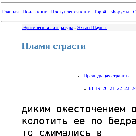
Главная
·
Поиск книг
·
Поступления книг
·
Top 40
·
Форумы
·
С
Эротическая литература
-
Эхсан Шаукат
Пламя страсти
←
Предыдущая страница
1
...
18
19
20
21
22
23
2
диким ожесточением о
колотить ее по бедра
то сжимались в
