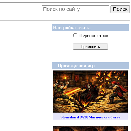
Поиск
Настройка текста
Перенос строк
Прохождения игр
Stoneshard |#28| Магическая битва