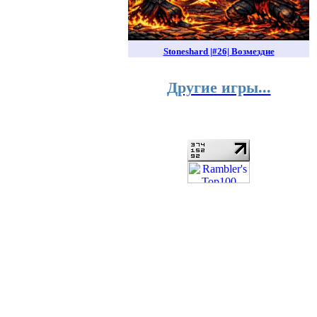
Stoneshard |#26| Возмездие
Другие игры...