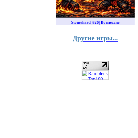
Stoneshard |#26| Возмездие
Другие игры...