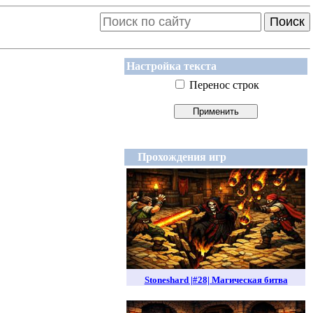
Поиск
Настройка текста
Перенос строк
Прохождения игр
Stoneshard |#28| Магическая битва