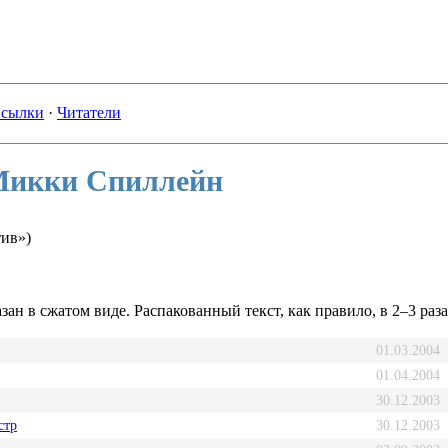
сылки
·
Читатели
Микки Спиллейн
тив»)
зан в сжатом виде. Распакованный текст, как правило, в 2–3 раз
01.03.2004
01.04.2004
30.12.2003
стр
30.12.2003