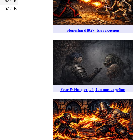
62.9 K
57.5 K
Stoneshard |#27| Бич склепов
Fear & Hunger |#5| Слоновьи дебри