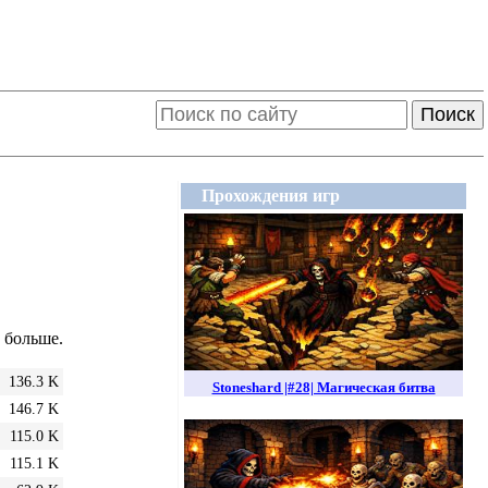
Поиск
Прохождения игр
а больше.
136.3 K
Stoneshard |#28| Магическая битва
146.7 K
115.0 K
115.1 K