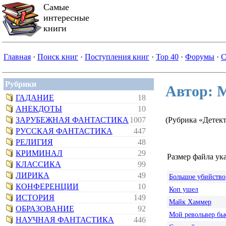
Самые
интересные
книги
Главная
·
Поиск книг
·
Поступления книг
·
Top 40
·
Форумы
·
С
Рубрики
Автор: 
ГАДАНИЕ
18
АНЕКДОТЫ
10
ЗАРУБЕЖНАЯ ФАНТАСТИКА
1007
(Рубрика «Детек
РУССКАЯ ФАНТАСТИКА
447
РЕЛИГИЯ
48
КРИМИНАЛ
29
Размер файла ука
КЛАССИКА
99
ЛИРИКА
49
Большое убийство
КОНФЕРЕНЦИИ
10
Коп ушел
ИСТОРИЯ
149
Майк Хаммер
ОБРАЗОВАНИЕ
92
Мой револьвер бы
НАУЧНАЯ ФАНТАСТИКА
446