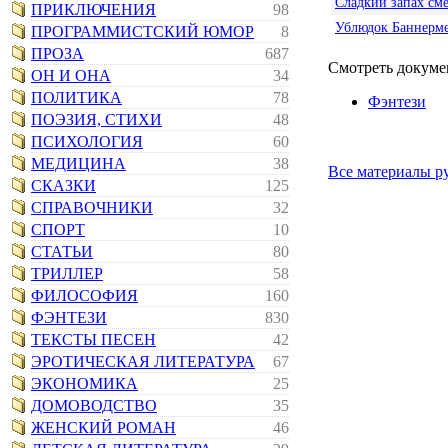
Сладкий запах см
ПРИКЛЮЧЕНИЯ
98
Ублюдок Баннерм
ПРОГРАММИСТСКИЙ ЮМОР
8
ПРОЗА
687
Смотреть докумен
ОН И ОНА
34
ПОЛИТИКА
78
Фэнтези
ПОЭЗИЯ, СТИХИ
48
ПСИХОЛОГИЯ
60
МЕДИЦИНА
38
Все материалы р
СКАЗКИ
125
СПРАВОЧНИКИ
32
СПОРТ
10
СТАТЬИ
80
ТРИЛЛЕР
58
ФИЛОСОФИЯ
160
ФЭНТЕЗИ
830
ТЕКСТЫ ПЕСЕН
42
ЭРОТИЧЕСКАЯ ЛИТЕРАТУРА
67
ЭКОНОМИКА
25
ДОМОВОДСТВО
35
ЖЕНСКИЙ РОМАН
46