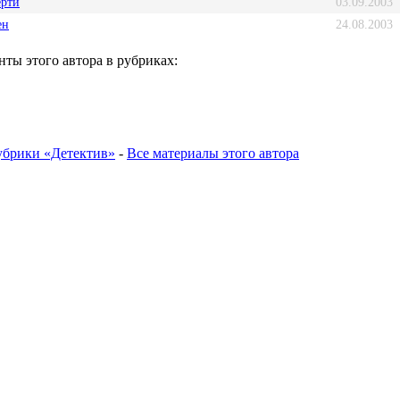
ерти
03.09.2003
ен
24.08.2003
ты этого автора в рубриках:
убрики «Детектив»
-
Все материалы этого автора