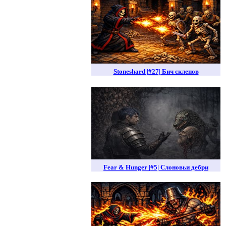
Stoneshard |#27| Бич склепов
Fear & Hunger |#5| Слоновьи дебри