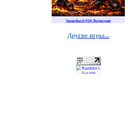
Stoneshard |#26| Возмездие
Другие игры...