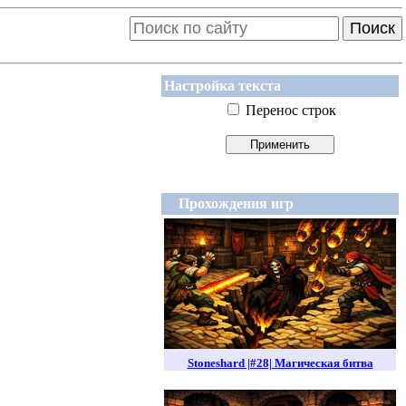
Поиск
Настройка текста
Перенос строк
Прохождения игр
Stoneshard |#28| Магическая битва