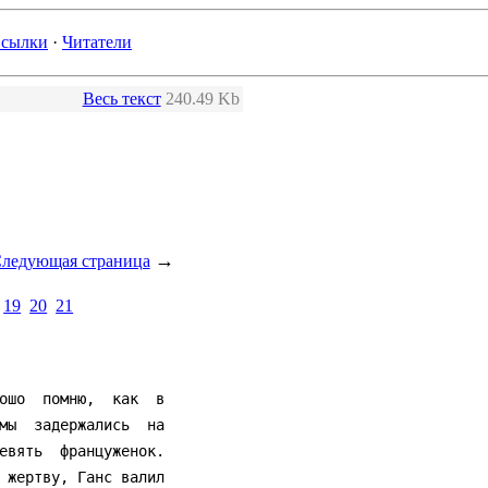
сылки
·
Читатели
Весь текст
240.49 Kb
→
ледующая страница
19
20
21