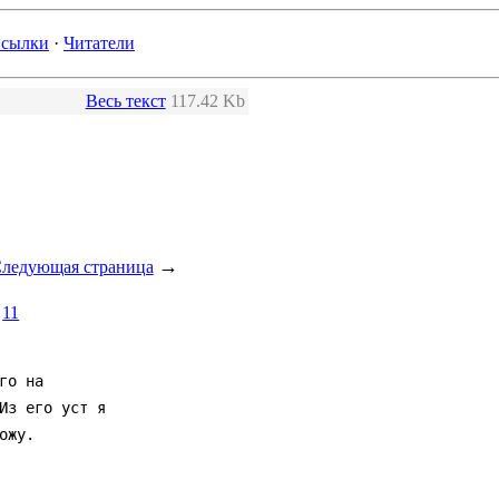
сылки
·
Читатели
Весь текст
117.42 Kb
→
ледующая страница
11