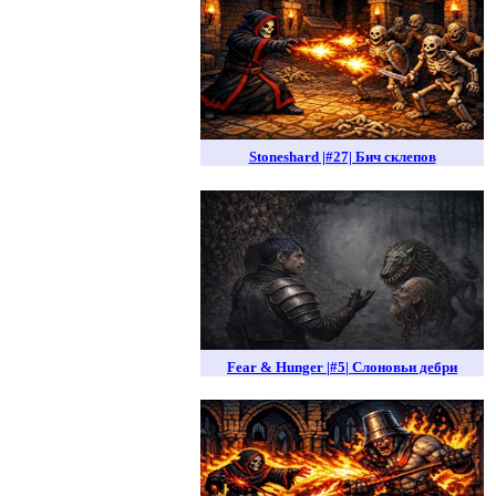
Stoneshard |#27| Бич склепов
Fear & Hunger |#5| Слоновьи дебри