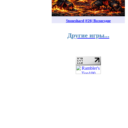
Stoneshard |#26| Возмездие
Другие игры...