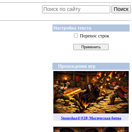
Поиск
Настройка текста
Перенос строк
Прохождения игр
Stoneshard |#28| Магическая битва