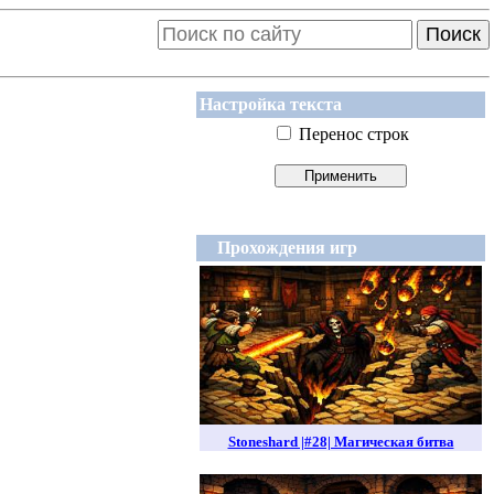
Поиск
Настройка текста
Перенос строк
Прохождения игр
Stoneshard |#28| Магическая битва