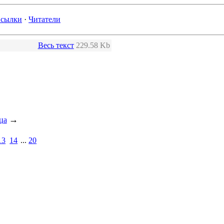
сылки
·
Читатели
Весь текст
229.58 Kb
→
ца
13
14
...
20