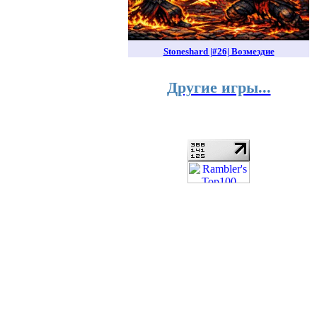
Stoneshard |#26| Возмездие
Другие игры...