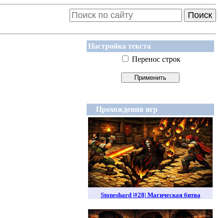
Поиск
Настройка текста
Перенос строк
Прохождения игр
Stoneshard |#28| Магическая битва