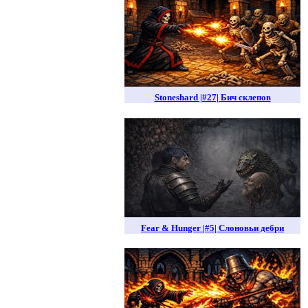
Stoneshard |#27| Бич склепов
Fear & Hunger |#5| Слоновьи дебри