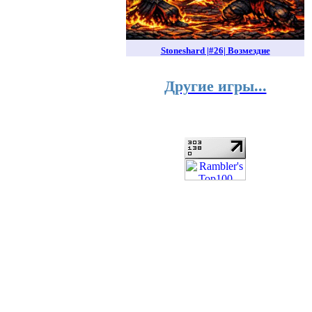
Stoneshard |#26| Возмездие
Другие игры...